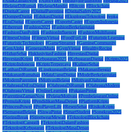
#AnakZamanNow
#AprilVibes
#BeautyInFullBloom
#Belajar2025
#BelajarDiRumah
#BelajarMandiri
#Bitcoin
#Blockchain
#DigitalCareer
#DigitalParenting
#DigitalSafety2025
#DompetDigital
#EdukasiDigital
#EksplorasiTeknologi
#epkg
#EraDigital
#EsportsCareer
#EsportsCaster
#EsportsIndonesia
#Ethereum
#Fashion2025
#FashionBerkelanjutan
#FashionDanPolitik
#FashionInfluencer
#FashionMultifungsi
#FitnessOnline
#FitnessVirtual
#FoodForLife
#FuturisticLearning
#FuturisticTechnology
#GameStreamer
#GamingCommunity
#GenAlpha
#GenerasiMuda
#GymVirtual
#HealthyRecipe
#HidupSehat
#InklusivitasFashion
#InvestasiDigital
#InvestasiKripto
#Kebugaran2025
#KebugaranDigital
#Kripto2025
#KriptoIndonesia
#KriptoTerpercaya
#KulinerSehat
#LatihanDiRumah
#LingkunganBelajar
#MakananBergizi
#MakananRumahan
#MataUangDigital
#ModeBerkelanjutan
#ModernParenting
#MotivasiBelajar
#MotivasiOlahraga
#OlahragaDiEraDigital
#OlahragaDiRumah
#OlahragaModern
#OlahragaVirtual
#OnlineLearning
#PakaianPintar
#ParentingZamanNow
#PelajarMotivasi
#PembelajaranOnline
#PemulaKripto
#PendidikanMasaDepan
#PlatformKripto
#PrincessPower
#ProPlayerLife
#ResepSehat
#RisikoKripto
#SemangatBelajar
#SiswaPintar
#SmartStudent
#Songkran2025
#SpringBreak
#StreetwearMewah
#TeknologiBlockchain
#TeknologiCanggih
#TeknologiDalamFashion
#TeknologiKebugaran
#TeknologiMasaDepan