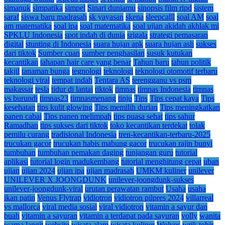
simanuk
simpatika
simpel
Sinari duniamu
sinopsis film ripd
sistem
saraf
siswa baru madrasah
sk yayasan
skena
sleepcalll
soal AM
soal
am matematika
soal ipa
soal matematika
soal ujian akidah akhlak mi
SPKLU Indonesia
spot indah di dunia
srigala
strategi pemasaran
digital
stunting di Indonesia
suara hujan apk
suara hujan asli
sukses
dari tiktok
Sumber cuan
sumber penghasilan
susuk kutukan
kecantikan
tahapan hair care yang benar
Tahun baru
tahun politik
takjil
tanaman bunga
tegnologi
teknologi
teknologi otomotif terbaru
teknologi viral
tempat indah
Tentara AS
terengganu vs psm
makassar
tesla
tidur di lantai
tiktok
timnas
timnas Indonesia
timnas
vs burundi
timnas23
timnasmenang
tinju
Tips
Tips cepat kaya
Tips
kesehatan
tips kulit glowing
Tips memilih durian
Tips meningkatkan
panen cabai
Tips panen melimpah
tips puasa sehat
tips sahur
Ramadhan
tips sukses dari tiktok
toko kecantikan terdekat
tolak
pemilu curang
tradisional Indonesia
tren-kecantikan-terbaru-2025
trucukan gacor
trucukan habis mabung gacor
trucukan rajin bunyi
tumbuhan
tumbuhan pemakan daging
tunjangan guru
tutorial
aplikasi
tutorial login madukembang
tutorial menghitung cepat
uban
ujian
ujian 2024
ujian ipa
ujian madrasah
UMKM kuliner
unilever
UNILEVER X JOONGDUNK
unilever-joongdunk-sukses
unilever-joongdunk-viral
urutan perawatan rambut
Usaha
usaha
ikan patin
Venus Flytrap
vidiotron
vidiotron pilpres 2024
villarreal
vs mallorca
viral media sosial
viral vidiotron
vitamin a sayur dan
buah
vitamin a sayuran
vitamin a terdapat pada sayuran
volly
wanita
warna langit
website
wisata alam
wisata kuliner
Wolves
wrik tohir