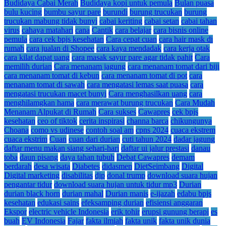
Budidaya Cabai Merah
Budidaya kopi untuk pemula
Bulan puasa
bulu kucing
bumbu sayur pare
burundi
burung trucukan
burung
trucukan mabung tidak bunyi
cabai keriting
cabai setan
cabai tahan
virus
cahaya matahari
cana
Cantik
cara belajar
cara bisnis online
pemula
cara cek bpjs kesehatan
Cara cepat cuan
cara hair mask di
rumah
cara jualan di Shopee
cara kaya mendadak
cara kerja otak
cara kilat dapat uang
cara masak sayur pare agar tidak pahit
Cara
memilih durian
Cara menanam jagung
cara menanam tomat dari biji
cara menanam tomat di kebun
cara menanam tomat di pot
cara
menanam tomat di sawah
cara mengatasi lemas saat puasa
cara
mengatasi trucukan macet bunyi
Cara menghasilkan uang
cara
menghilamgkan hama
cara merawat burung trucukan
Cara Mudah
Menanam Alpukat di Rumah
Cara sukses
Cawapres
cek bpjs
kesehatan
ceo of tiktok
cerita inspirasi
channa barca
chikungunya
Choana
como vs udinese
contoh soal am
cpns 2024
cuaca ekstrem
cuaca ekstrim
Cuan
cuan dari durian
cuti tahun 2024
dadar jagung
daftar menu makan siang sehari-hari
daftar ui jalur prestasi
danau
toba
daun pisang
daya tahan tubuh
Debat Cawapres
demam
berdarah
desa wisata
Diabetes
didasmen
DietSeimbang
Digital
Digital marketing
disabilitas
djp
donal trump
download suara hujan
pengantar tidur
download suara hujan untuk tidur mp3
Durian
durian black horn
durian mahal
Durian manis
e-ijazah
edabu bpjs
kesehatan
edukasi sains
efeksamping durian
efisiensi anggaran
Ekspor
electric vehicle Indonesia
erik tohir
erupsi gunung berapi
es
buah
EV Indonesia
Fajar
fakta ilmiah
fakta unik
fakta unik dunia