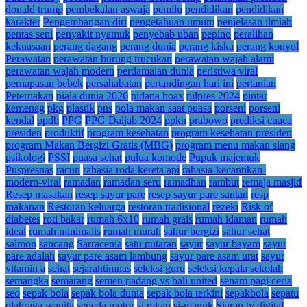
donald trump
pembekalan aswaja
pemilu
pendidikan
pendidikan
karakter
Pengembangan diri
pengetahuan umum
penjelasan ilmiah
pentas seni
penyakit nyamuk
penyebab uban
pepino
peralihan
kekuasaan
perang dagang
perang dunia
perang kiska
perang konyol
Perawatan
perawatan burung trucukan
perawatan wajah alami
perawatan wajah modern
perdamaian dunia
peristiwa viral
pernapasan bebek
persahabatan
pertandingan hari ini
pertanian
Peternakan
piala dunia 2026
pidana hoax
pilpres 2024
pintar
kemenag
pkg
plastik
pns
pola makan saat puasa
porseni
porseni
kendal
ppdb
PPG
PPG Daljab 2024
ppkn
prabowo
prediksi cuaca
presiden
produktif
program kesehatan
program kesehatan presiden
program Makan Bergizi Gratis (MBG)
program menu makan siang
psikologi
PSSI
puasa sehat
pulua komode
Pupuk majemuk
Puspresnas
racun
rahasia roda kereta api
rahasia-kecantikan-
modern-viral
ramadan
ramadan seru
ramadhan
rambut
remaja masjid
Resep masakan
resep sayur pare
resep sayur pare santan
resp
makanan
Restoran keluarga
restoran tradisional
rezeki
Risk of
diabetes
roti bakar
rumah 6x10
rumah grais
rumah idaman
rumah
ideal
rumah minimalis
rumah murah
sahur bergizi
sahur sehat
salmon
sancang
Sarracenia
satu putaran
sayur
sayur bayam
sayur
pare adalah
sayur pare asam lambung
sayur pare asam urat
sayur
vitamin a
sehat
sejarahtimnas
seleksi guru
seleksi kepala sekolah
semangka
semarang
semen padang vs bali united
senam pagi ceria
seo
sepak bola
sepak bola dunia
sepak bola terkini
sepakbola
sepatu
olahraga wanita
sepeda motor
si rekap
si-manuk
Siaran tv digital