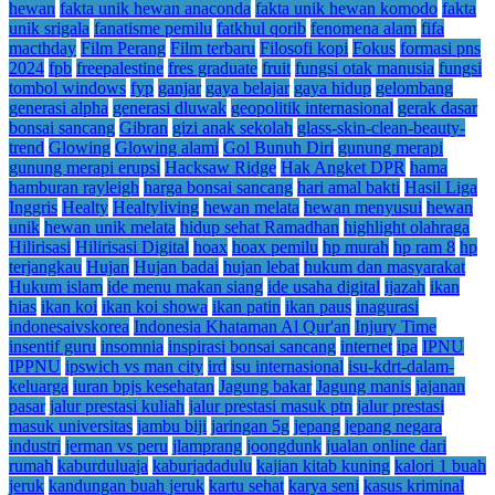
hewan
fakta unik hewan anaconda
fakta unik hewan komodo
fakta
unik srigala
fanatisme pemilu
fatkhul qorib
fenomena alam
fifa
macthday
Film Perang
Film terbaru
Filosofi kopi
Fokus
formasi pns
2024
fpb
freepalestine
fres graduate
fruit
fungsi otak manusia
fungsi
tombol windows
fyp
ganjar
gaya belajar
gaya hidup
gelombang
generasi alpha
generasi dluwak
geopolitik internasional
gerak dasar
bonsai sancang
Gibran
gizi anak sekolah
glass-skin-clean-beauty-
trend
Glowing
Glowing alami
Gol Bunuh Diri
gunung merapi
gunung merapi erupsi
Hacksaw Ridge
Hak Angket DPR
hama
hamburan rayleigh
harga bonsai sancang
hari amal bakti
Hasil Liga
Inggris
Healty
Healtyliving
hewan melata
hewan menyusui
hewan
unik
hewan unik melata
hidup sehat Ramadhan
highlight olahraga
Hilirisasi
Hilirisasi Digital
hoax
hoax pemilu
hp murah
hp ram 8
hp
terjangkau
Hujan
Hujan badai
hujan lebat
hukum dan masyarakat
Hukum islam
ide menu makan siang
ide usaha digital
ijazah
ikan
hias
ikan koi
ikan koi showa
ikan patin
ikan paus
inagurasi
indonesaivskorea
Indonesia Khataman Al Qur'an
Injury Time
insentif guru
insomnia
inspirasi bonsai sancang
internet
ipa
IPNU
IPPNU
ipswich vs man city
ird
isu internasional
isu-kdrt-dalam-
keluarga
iuran bpjs kesehatan
Jagung bakar
Jagung manis
jajanan
pasar
jalur prestasi kuliah
jalur prestasi masuk ptn
jalur prestasi
masuk universitas
jambu biji
jaringan 5g
jepang
jepang negara
industri
jerman vs peru
jlamprang
joongdunk
jualan online dari
rumah
kaburduluaja
kaburjadadulu
kajian kitab kuning
kalori 1 buah
jeruk
kandungan buah jeruk
kartu sehat
karya seni
kasus kriminal