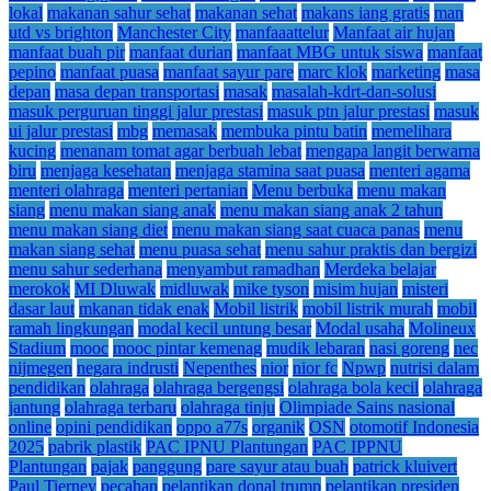
lokal
makanan sahur sehat
makanan sehat
makans iang gratis
man
utd vs brighton
Manchester City
manfaaattelur
Manfaat air hujan
manfaat buah pir
manfaat durian
manfaat MBG untuk siswa
manfaat
pepino
manfaat puasa
manfaat sayur pare
marc klok
marketing
masa
depan
masa depan transportasi
masak
masalah-kdrt-dan-solusi
masuk perguruan tinggi jalur prestasi
masuk ptn jalur prestasi
masuk
ui jalur prestasi
mbg
memasak
membuka pintu batin
memelihara
kucing
menanam tomat agar berbuah lebat
mengapa langit berwarna
biru
menjaga kesehatan
menjaga stamina saat puasa
menteri agama
menteri olahraga
menteri pertanian
Menu berbuka
menu makan
siang
menu makan siang anak
menu makan siang anak 2 tahun
menu makan siang diet
menu makan siang saat cuaca panas
menu
makan siang sehat
menu puasa sehat
menu sahur praktis dan bergizi
menu sahur sederhana
menyambut ramadhan
Merdeka belajar
merokok
MI Dluwak
midluwak
mike tyson
misim hujan
misteri
dasar laut
mkanan tidak enak
Mobil listrik
mobil listrik murah
mobil
ramah lingkungan
modal kecil untung besar
Modal usaha
Molineux
Stadium
mooc
mooc pintar kemenag
mudik lebaran
nasi goreng
nec
nijmegen
negara indrusti
Nepenthes
nior
nior fc
Npwp
nutrisi dalam
pendidikan
olahraga
olahraga bergengsi
olahraga bola kecil
olahraga
jantung
olahraga terbaru
olahraga tinju
Olimpiade Sains nasional
online
opini pendidikan
oppo a77s
organik
OSN
otomotif Indonesia
2025
pabrik plastik
PAC IPNU Plantungan
PAC IPPNU
Plantungan
pajak
panggung
pare sayur atau buah
patrick kluivert
Paul Tierney
pecahan
pelantikan donal trump
pelantikan presiden