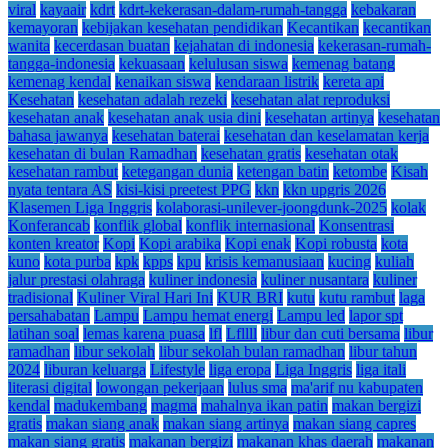
viral
kayaair
kdrt
kdrt-kekerasan-dalam-rumah-tangga
kebakaran
kemayoran
kebijakan kesehatan pendidikan
Kecantikan
kecantikan
wanita
kecerdasan buatan
kejahatan di indonesia
kekerasan-rumah-
tangga-indonesia
kekuasaan
kelulusan siswa
kemenag batang
kemenag kendal
kenaikan siswa
kendaraan listrik
kereta api
Kesehatan
kesehatan adalah rezeki
kesehatan alat reproduksi
kesehatan anak
kesehatan anak usia dini
kesehatan artinya
kesehatan
bahasa jawanya
kesehatan baterai
kesehatan dan keselamatan kerja
kesehatan di bulan Ramadhan
kesehatan gratis
kesehatan otak
kesehatan rambut
ketegangan dunia
ketengan batin
ketombe
Kisah
nyata tentara AS
kisi-kisi preetest PPG
kkn
kkn upgris 2026
Klasemen Liga Inggris
kolaborasi-unilever-joongdunk-2025
kolak
Konferancab
konflik global
konflik internasional
Konsentrasi
konten kreator
Kopi
Kopi arabika
Kopi enak
Kopi robusta
kota
kuno
kota purba
kpk
kpps
kpu
krisis kemanusiaan
kucing
kuliah
jalur prestasi olahraga
kuliner indonesia
kuliner nusantara
kuliner
tradisional
Kuliner Viral Hari Ini
KUR BRI
kutu
kutu rambut
laga
persahabatan
Lampu
Lampu hemat energi
Lampu led
lapor spt
latihan soal
lemas karena puasa
lfl
Lfllll
libur dan cuti bersama
libur
ramadhan
libur sekolah
libur sekolah bulan ramadhan
libur tahun
2024
liburan keluarga
Lifestyle
liga eropa
Liga Inggris
liga itali
literasi digital
lowongan pekerjaan
lulus sma
ma'arif nu kabupaten
kendal
madukembang
magma
mahalnya ikan patin
makan bergizi
gratis
makan siang anak
makan siang artinya
makan siang capres
makan siang gratis
makanan bergizi
makanan khas daerah
makanan