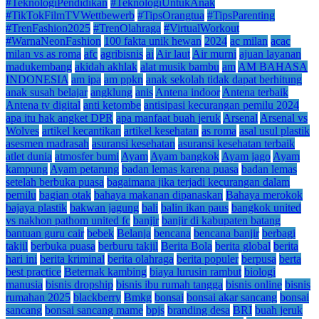
#TeknologiPendidikan
#TeknologiUntukAnak
#TikTokFilmTVWettbewerb
#TipsOrangtua
#TipsParenting
#TrenFashion2025
#TrenOlahraga
#VirtualWorkout
#WarnaNeonFashion
100 fakta unik hewan
2024
ac milan
acac
milan vs as roma
afc
agribisnis
ai
Air laut
Air murni
ajuan layanan
madukembang
akidah akhlak
alat musik bambu
am
AM BAHASA
INDONESIA
am ipa
am ppkn
anak sekolah tidak dapat berhitung
anak susah belajar
angklung
anis
Antena indoor
Antena terbaik
Antena tv digital
anti ketombe
antisipasi kecurangan pemilu 2024
apa itu hak angket DPR
apa manfaat buah jeruk
Arsenal
Arsenal vs
Wolves
artikel kecantikan
artikel kesehatan
as roma
asal usul plastik
asesmen madrasah
asuransi kesehatan
asuransi kesehatan terbaik
atlet dunia
atmosfer bumi
Ayam
Ayam bangkok
Ayam jago
Ayam
kampung
Ayam petarung
badan lemas karena puasa
badan lemas
setelah berbuka puasa
bagaimana jika terjadi kecurangan dalam
pemilu
bagian otak
bahaya makanan dipanaskan
Bahaya merokok
bajaya plastik
bakwan jagung
bali
balin ikan paus
bangkok united
vs nakhon pathom united fc
banjir
banjir di kabupaten batang
bantuan guru cair
bebek
Belanja
bencana
bencana banjir
berbagi
takjil
berbuka puasa
berburu takjil
Berita Bola
berita global
berita
hari ini
berita kriminal
berita olahraga
berita populer
berpusa
berta
best practice
Beternak kambing
biaya lurusin rambut
biologi
manusia
bisnis dropship
bisnis ibu rumah tangga
bisnis online
bisnis
rumahan 2025
blackberry
Bmkg
bonsai
bonsai akar sancang
bonsai
sancang
bonsai sancang mame
bpjs
branding desa
BRI
buah jeruk