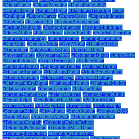
#DigitalCareer
#DigitalParenting
#DigitalSafety2025
#DompetDigital
#EdukasiDigital
#EksplorasiTeknologi
#epkg
#EraDigital
#EsportsCareer
#EsportsCaster
#EsportsIndonesia
#Ethereum
#Fashion2025
#FashionBerkelanjutan
#FashionDanPolitik
#FashionInfluencer
#FashionMultifungsi
#FitnessOnline
#FitnessVirtual
#FoodForLife
#FuturisticLearning
#FuturisticTechnology
#GameStreamer
#GamingCommunity
#GenAlpha
#GenerasiMuda
#GymVirtual
#HealthyRecipe
#HidupSehat
#InklusivitasFashion
#InvestasiDigital
#InvestasiKripto
#Kebugaran2025
#KebugaranDigital
#Kripto2025
#KriptoIndonesia
#KriptoTerpercaya
#KulinerSehat
#LatihanDiRumah
#LingkunganBelajar
#MakananBergizi
#MakananRumahan
#MataUangDigital
#ModeBerkelanjutan
#ModernParenting
#MotivasiBelajar
#MotivasiOlahraga
#OlahragaDiEraDigital
#OlahragaDiRumah
#OlahragaModern
#OlahragaVirtual
#OnlineLearning
#PakaianPintar
#ParentingZamanNow
#PelajarMotivasi
#PembelajaranOnline
#PemulaKripto
#PendidikanMasaDepan
#PlatformKripto
#PrincessPower
#ProPlayerLife
#ResepSehat
#RisikoKripto
#SemangatBelajar
#SiswaPintar
#SmartStudent
#Songkran2025
#SpringBreak
#StreetwearMewah
#TeknologiBlockchain
#TeknologiCanggih
#TeknologiDalamFashion
#TeknologiKebugaran
#TeknologiMasaDepan
#TeknologiPendidikan
#TeknologiUntukAnak
#TikTokFilmTVWettbewerb
#TipsOrangtua
#TipsParenting