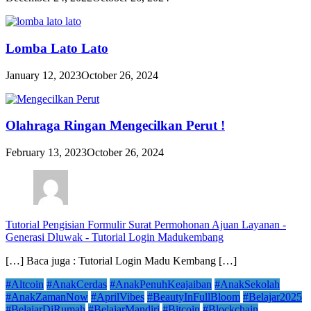
Lomba Lato Lato
January 12, 2023
October 26, 2024
Olahraga Ringan Mengecilkan Perut !
February 13, 2023
October 26, 2024
Tutorial Pengisian Formulir Surat Permohonan Ajuan Layanan -
Generasi Dluwak
-
Tutorial Login Madukembang
[…] Baca juga : Tutorial Login Madu Kembang […]
#Altcoin
#AnakCerdas
#AnakPenuhKeajaiban
#AnakSekolah
#AnakZamanNow
#AprilVibes
#BeautyInFullBloom
#Belajar2025
#BelajarDiRumah
#BelajarMandiri
#Bitcoin
#Blockchain