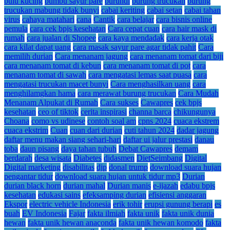
bulu kucing
bumbu sayur pare
burundi
burung trucukan
burung
trucukan mabung tidak bunyi
cabai keriting
cabai setan
cabai tahan
virus
cahaya matahari
cana
Cantik
cara belajar
cara bisnis online
pemula
cara cek bpjs kesehatan
Cara cepat cuan
cara hair mask di
rumah
cara jualan di Shopee
cara kaya mendadak
cara kerja otak
cara kilat dapat uang
cara masak sayur pare agar tidak pahit
Cara
memilih durian
Cara menanam jagung
cara menanam tomat dari biji
cara menanam tomat di kebun
cara menanam tomat di pot
cara
menanam tomat di sawah
cara mengatasi lemas saat puasa
cara
mengatasi trucukan macet bunyi
Cara menghasilkan uang
cara
menghilamgkan hama
cara merawat burung trucukan
Cara Mudah
Menanam Alpukat di Rumah
Cara sukses
Cawapres
cek bpjs
kesehatan
ceo of tiktok
cerita inspirasi
channa barca
chikungunya
Choana
como vs udinese
contoh soal am
cpns 2024
cuaca ekstrem
cuaca ekstrim
Cuan
cuan dari durian
cuti tahun 2024
dadar jagung
daftar menu makan siang sehari-hari
daftar ui jalur prestasi
danau
toba
daun pisang
daya tahan tubuh
Debat Cawapres
demam
berdarah
desa wisata
Diabetes
didasmen
DietSeimbang
Digital
Digital marketing
disabilitas
djp
donal trump
download suara hujan
pengantar tidur
download suara hujan untuk tidur mp3
Durian
durian black horn
durian mahal
Durian manis
e-ijazah
edabu bpjs
kesehatan
edukasi sains
efeksamping durian
efisiensi anggaran
Ekspor
electric vehicle Indonesia
erik tohir
erupsi gunung berapi
es
buah
EV Indonesia
Fajar
fakta ilmiah
fakta unik
fakta unik dunia
hewan
fakta unik hewan anaconda
fakta unik hewan komodo
fakta