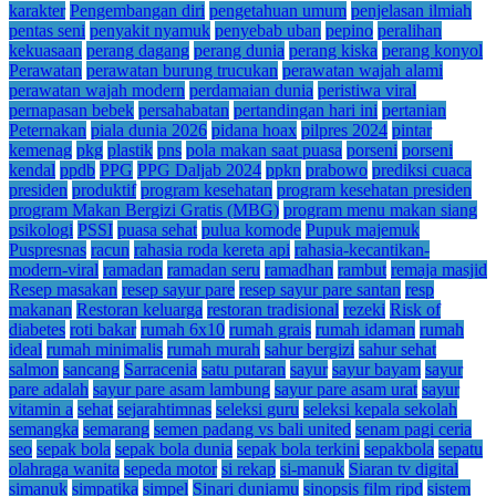
karakter
Pengembangan diri
pengetahuan umum
penjelasan ilmiah
pentas seni
penyakit nyamuk
penyebab uban
pepino
peralihan
kekuasaan
perang dagang
perang dunia
perang kiska
perang konyol
Perawatan
perawatan burung trucukan
perawatan wajah alami
perawatan wajah modern
perdamaian dunia
peristiwa viral
pernapasan bebek
persahabatan
pertandingan hari ini
pertanian
Peternakan
piala dunia 2026
pidana hoax
pilpres 2024
pintar
kemenag
pkg
plastik
pns
pola makan saat puasa
porseni
porseni
kendal
ppdb
PPG
PPG Daljab 2024
ppkn
prabowo
prediksi cuaca
presiden
produktif
program kesehatan
program kesehatan presiden
program Makan Bergizi Gratis (MBG)
program menu makan siang
psikologi
PSSI
puasa sehat
pulua komode
Pupuk majemuk
Puspresnas
racun
rahasia roda kereta api
rahasia-kecantikan-
modern-viral
ramadan
ramadan seru
ramadhan
rambut
remaja masjid
Resep masakan
resep sayur pare
resep sayur pare santan
resp
makanan
Restoran keluarga
restoran tradisional
rezeki
Risk of
diabetes
roti bakar
rumah 6x10
rumah grais
rumah idaman
rumah
ideal
rumah minimalis
rumah murah
sahur bergizi
sahur sehat
salmon
sancang
Sarracenia
satu putaran
sayur
sayur bayam
sayur
pare adalah
sayur pare asam lambung
sayur pare asam urat
sayur
vitamin a
sehat
sejarahtimnas
seleksi guru
seleksi kepala sekolah
semangka
semarang
semen padang vs bali united
senam pagi ceria
seo
sepak bola
sepak bola dunia
sepak bola terkini
sepakbola
sepatu
olahraga wanita
sepeda motor
si rekap
si-manuk
Siaran tv digital
simanuk
simpatika
simpel
Sinari duniamu
sinopsis film ripd
sistem