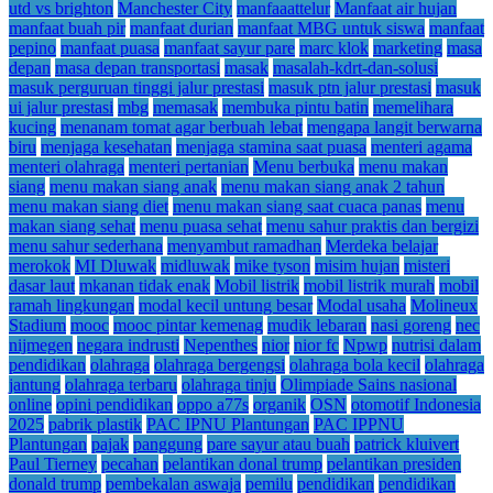
utd vs brighton
Manchester City
manfaaattelur
Manfaat air hujan
manfaat buah pir
manfaat durian
manfaat MBG untuk siswa
manfaat
pepino
manfaat puasa
manfaat sayur pare
marc klok
marketing
masa
depan
masa depan transportasi
masak
masalah-kdrt-dan-solusi
masuk perguruan tinggi jalur prestasi
masuk ptn jalur prestasi
masuk
ui jalur prestasi
mbg
memasak
membuka pintu batin
memelihara
kucing
menanam tomat agar berbuah lebat
mengapa langit berwarna
biru
menjaga kesehatan
menjaga stamina saat puasa
menteri agama
menteri olahraga
menteri pertanian
Menu berbuka
menu makan
siang
menu makan siang anak
menu makan siang anak 2 tahun
menu makan siang diet
menu makan siang saat cuaca panas
menu
makan siang sehat
menu puasa sehat
menu sahur praktis dan bergizi
menu sahur sederhana
menyambut ramadhan
Merdeka belajar
merokok
MI Dluwak
midluwak
mike tyson
misim hujan
misteri
dasar laut
mkanan tidak enak
Mobil listrik
mobil listrik murah
mobil
ramah lingkungan
modal kecil untung besar
Modal usaha
Molineux
Stadium
mooc
mooc pintar kemenag
mudik lebaran
nasi goreng
nec
nijmegen
negara indrusti
Nepenthes
nior
nior fc
Npwp
nutrisi dalam
pendidikan
olahraga
olahraga bergengsi
olahraga bola kecil
olahraga
jantung
olahraga terbaru
olahraga tinju
Olimpiade Sains nasional
online
opini pendidikan
oppo a77s
organik
OSN
otomotif Indonesia
2025
pabrik plastik
PAC IPNU Plantungan
PAC IPPNU
Plantungan
pajak
panggung
pare sayur atau buah
patrick kluivert
Paul Tierney
pecahan
pelantikan donal trump
pelantikan presiden
donald trump
pembekalan aswaja
pemilu
pendidikan
pendidikan