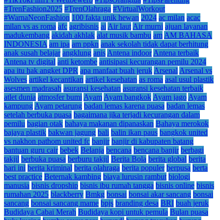
#TrenFashion2025
#TrenOlahraga
#VirtualWorkout
#WarnaNeonFashion
100 fakta unik hewan
2024
ac milan
acac
milan vs as roma
afc
agribisnis
ai
Air laut
Air murni
ajuan layanan
madukembang
akidah akhlak
alat musik bambu
am
AM BAHASA
INDONESIA
am ipa
am ppkn
anak sekolah tidak dapat berhitung
anak susah belajar
angklung
anis
Antena indoor
Antena terbaik
Antena tv digital
anti ketombe
antisipasi kecurangan pemilu 2024
apa itu hak angket DPR
apa manfaat buah jeruk
Arsenal
Arsenal vs
Wolves
artikel kecantikan
artikel kesehatan
as roma
asal usul plastik
asesmen madrasah
asuransi kesehatan
asuransi kesehatan terbaik
atlet dunia
atmosfer bumi
Ayam
Ayam bangkok
Ayam jago
Ayam
kampung
Ayam petarung
badan lemas karena puasa
badan lemas
setelah berbuka puasa
bagaimana jika terjadi kecurangan dalam
pemilu
bagian otak
bahaya makanan dipanaskan
Bahaya merokok
bajaya plastik
bakwan jagung
bali
balin ikan paus
bangkok united
vs nakhon pathom united fc
banjir
banjir di kabupaten batang
bantuan guru cair
bebek
Belanja
bencana
bencana banjir
berbagi
takjil
berbuka puasa
berburu takjil
Berita Bola
berita global
berita
hari ini
berita kriminal
berita olahraga
berita populer
berpusa
berta
best practice
Beternak kambing
biaya lurusin rambut
biologi
manusia
bisnis dropship
bisnis ibu rumah tangga
bisnis online
bisnis
rumahan 2025
blackberry
Bmkg
bonsai
bonsai akar sancang
bonsai
sancang
bonsai sancang mame
bpjs
branding desa
BRI
buah jeruk
Budidaya Cabai Merah
Budidaya kopi untuk pemula
Bulan puasa