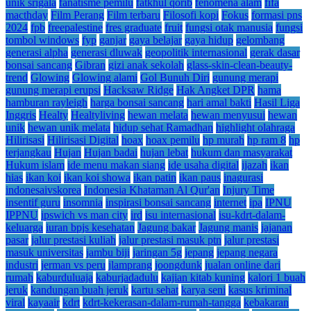
unik srigala
fanatisme pemilu
fatkhul qorib
fenomena alam
fifa
macthday
Film Perang
Film terbaru
Filosofi kopi
Fokus
formasi pns
2024
fpb
freepalestine
fres graduate
fruit
fungsi otak manusia
fungsi
tombol windows
fyp
ganjar
gaya belajar
gaya hidup
gelombang
generasi alpha
generasi dluwak
geopolitik internasional
gerak dasar
bonsai sancang
Gibran
gizi anak sekolah
glass-skin-clean-beauty-
trend
Glowing
Glowing alami
Gol Bunuh Diri
gunung merapi
gunung merapi erupsi
Hacksaw Ridge
Hak Angket DPR
hama
hamburan rayleigh
harga bonsai sancang
hari amal bakti
Hasil Liga
Inggris
Healty
Healtyliving
hewan melata
hewan menyusui
hewan
unik
hewan unik melata
hidup sehat Ramadhan
highlight olahraga
Hilirisasi
Hilirisasi Digital
hoax
hoax pemilu
hp murah
hp ram 8
hp
terjangkau
Hujan
Hujan badai
hujan lebat
hukum dan masyarakat
Hukum islam
ide menu makan siang
ide usaha digital
ijazah
ikan
hias
ikan koi
ikan koi showa
ikan patin
ikan paus
inagurasi
indonesaivskorea
Indonesia Khataman Al Qur'an
Injury Time
insentif guru
insomnia
inspirasi bonsai sancang
internet
ipa
IPNU
IPPNU
ipswich vs man city
ird
isu internasional
isu-kdrt-dalam-
keluarga
iuran bpjs kesehatan
Jagung bakar
Jagung manis
jajanan
pasar
jalur prestasi kuliah
jalur prestasi masuk ptn
jalur prestasi
masuk universitas
jambu biji
jaringan 5g
jepang
jepang negara
industri
jerman vs peru
jlamprang
joongdunk
jualan online dari
rumah
kaburduluaja
kaburjadadulu
kajian kitab kuning
kalori 1 buah
jeruk
kandungan buah jeruk
kartu sehat
karya seni
kasus kriminal
viral
kayaair
kdrt
kdrt-kekerasan-dalam-rumah-tangga
kebakaran