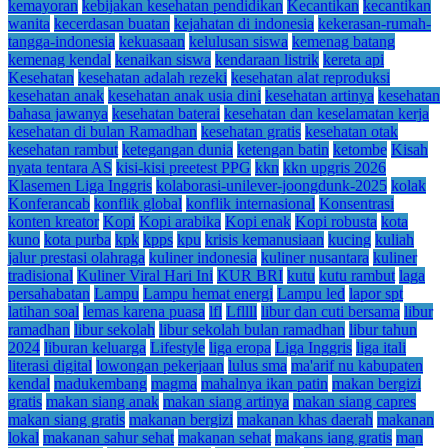
kemayoran
kebijakan kesehatan pendidikan
Kecantikan
kecantikan
wanita
kecerdasan buatan
kejahatan di indonesia
kekerasan-rumah-
tangga-indonesia
kekuasaan
kelulusan siswa
kemenag batang
kemenag kendal
kenaikan siswa
kendaraan listrik
kereta api
Kesehatan
kesehatan adalah rezeki
kesehatan alat reproduksi
kesehatan anak
kesehatan anak usia dini
kesehatan artinya
kesehatan
bahasa jawanya
kesehatan baterai
kesehatan dan keselamatan kerja
kesehatan di bulan Ramadhan
kesehatan gratis
kesehatan otak
kesehatan rambut
ketegangan dunia
ketengan batin
ketombe
Kisah
nyata tentara AS
kisi-kisi preetest PPG
kkn
kkn upgris 2026
Klasemen Liga Inggris
kolaborasi-unilever-joongdunk-2025
kolak
Konferancab
konflik global
konflik internasional
Konsentrasi
konten kreator
Kopi
Kopi arabika
Kopi enak
Kopi robusta
kota
kuno
kota purba
kpk
kpps
kpu
krisis kemanusiaan
kucing
kuliah
jalur prestasi olahraga
kuliner indonesia
kuliner nusantara
kuliner
tradisional
Kuliner Viral Hari Ini
KUR BRI
kutu
kutu rambut
laga
persahabatan
Lampu
Lampu hemat energi
Lampu led
lapor spt
latihan soal
lemas karena puasa
lfl
Lfllll
libur dan cuti bersama
libur
ramadhan
libur sekolah
libur sekolah bulan ramadhan
libur tahun
2024
liburan keluarga
Lifestyle
liga eropa
Liga Inggris
liga itali
literasi digital
lowongan pekerjaan
lulus sma
ma'arif nu kabupaten
kendal
madukembang
magma
mahalnya ikan patin
makan bergizi
gratis
makan siang anak
makan siang artinya
makan siang capres
makan siang gratis
makanan bergizi
makanan khas daerah
makanan
lokal
makanan sahur sehat
makanan sehat
makans iang gratis
man