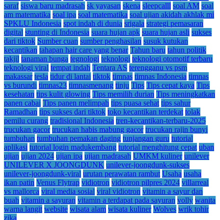
saraf
siswa baru madrasah
sk yayasan
skena
sleepcalll
soal AM
soal
am matematika
soal ipa
soal matematika
soal ujian akidah akhlak mi
SPKLU Indonesia
spot indah di dunia
srigala
strategi pemasaran
digital
stunting di Indonesia
suara hujan apk
suara hujan asli
sukses
dari tiktok
Sumber cuan
sumber penghasilan
susuk kutukan
kecantikan
tahapan hair care yang benar
Tahun baru
tahun politik
takjil
tanaman bunga
tegnologi
teknologi
teknologi otomotif terbaru
teknologi viral
tempat indah
Tentara AS
terengganu vs psm
makassar
tesla
tidur di lantai
tiktok
timnas
timnas Indonesia
timnas
vs burundi
timnas23
timnasmenang
tinju
Tips
Tips cepat kaya
Tips
kesehatan
tips kulit glowing
Tips memilih durian
Tips meningkatkan
panen cabai
Tips panen melimpah
tips puasa sehat
tips sahur
Ramadhan
tips sukses dari tiktok
toko kecantikan terdekat
tolak
pemilu curang
tradisional Indonesia
tren-kecantikan-terbaru-2025
trucukan gacor
trucukan habis mabung gacor
trucukan rajin bunyi
tumbuhan
tumbuhan pemakan daging
tunjangan guru
tutorial
aplikasi
tutorial login madukembang
tutorial menghitung cepat
uban
ujian
ujian 2024
ujian ipa
ujian madrasah
UMKM kuliner
unilever
UNILEVER X JOONGDUNK
unilever-joongdunk-sukses
unilever-joongdunk-viral
urutan perawatan rambut
Usaha
usaha
ikan patin
Venus Flytrap
vidiotron
vidiotron pilpres 2024
villarreal
vs mallorca
viral media sosial
viral vidiotron
vitamin a sayur dan
buah
vitamin a sayuran
vitamin a terdapat pada sayuran
volly
wanita
warna langit
website
wisata alam
wisata kuliner
Wolves
wrik tohir
zika