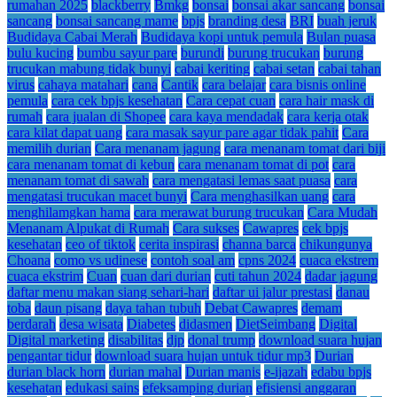
rumahan 2025
blackberry
Bmkg
bonsai
bonsai akar sancang
bonsai
sancang
bonsai sancang mame
bpjs
branding desa
BRI
buah jeruk
Budidaya Cabai Merah
Budidaya kopi untuk pemula
Bulan puasa
bulu kucing
bumbu sayur pare
burundi
burung trucukan
burung
trucukan mabung tidak bunyi
cabai keriting
cabai setan
cabai tahan
virus
cahaya matahari
cana
Cantik
cara belajar
cara bisnis online
pemula
cara cek bpjs kesehatan
Cara cepat cuan
cara hair mask di
rumah
cara jualan di Shopee
cara kaya mendadak
cara kerja otak
cara kilat dapat uang
cara masak sayur pare agar tidak pahit
Cara
memilih durian
Cara menanam jagung
cara menanam tomat dari biji
cara menanam tomat di kebun
cara menanam tomat di pot
cara
menanam tomat di sawah
cara mengatasi lemas saat puasa
cara
mengatasi trucukan macet bunyi
Cara menghasilkan uang
cara
menghilamgkan hama
cara merawat burung trucukan
Cara Mudah
Menanam Alpukat di Rumah
Cara sukses
Cawapres
cek bpjs
kesehatan
ceo of tiktok
cerita inspirasi
channa barca
chikungunya
Choana
como vs udinese
contoh soal am
cpns 2024
cuaca ekstrem
cuaca ekstrim
Cuan
cuan dari durian
cuti tahun 2024
dadar jagung
daftar menu makan siang sehari-hari
daftar ui jalur prestasi
danau
toba
daun pisang
daya tahan tubuh
Debat Cawapres
demam
berdarah
desa wisata
Diabetes
didasmen
DietSeimbang
Digital
Digital marketing
disabilitas
djp
donal trump
download suara hujan
pengantar tidur
download suara hujan untuk tidur mp3
Durian
durian black horn
durian mahal
Durian manis
e-ijazah
edabu bpjs
kesehatan
edukasi sains
efeksamping durian
efisiensi anggaran