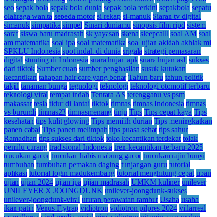
seo
sepak bola
sepak bola dunia
sepak bola terkini
sepakbola
sepatu
olahraga wanita
sepeda motor
si rekap
si-manuk
Siaran tv digital
simanuk
simpatika
simpel
Sinari duniamu
sinopsis film ripd
sistem
saraf
siswa baru madrasah
sk yayasan
skena
sleepcalll
soal AM
soal
am matematika
soal ipa
soal matematika
soal ujian akidah akhlak mi
SPKLU Indonesia
spot indah di dunia
srigala
strategi pemasaran
digital
stunting di Indonesia
suara hujan apk
suara hujan asli
sukses
dari tiktok
Sumber cuan
sumber penghasilan
susuk kutukan
kecantikan
tahapan hair care yang benar
Tahun baru
tahun politik
takjil
tanaman bunga
tegnologi
teknologi
teknologi otomotif terbaru
teknologi viral
tempat indah
Tentara AS
terengganu vs psm
makassar
tesla
tidur di lantai
tiktok
timnas
timnas Indonesia
timnas
vs burundi
timnas23
timnasmenang
tinju
Tips
Tips cepat kaya
Tips
kesehatan
tips kulit glowing
Tips memilih durian
Tips meningkatkan
panen cabai
Tips panen melimpah
tips puasa sehat
tips sahur
Ramadhan
tips sukses dari tiktok
toko kecantikan terdekat
tolak
pemilu curang
tradisional Indonesia
tren-kecantikan-terbaru-2025
trucukan gacor
trucukan habis mabung gacor
trucukan rajin bunyi
tumbuhan
tumbuhan pemakan daging
tunjangan guru
tutorial
aplikasi
tutorial login madukembang
tutorial menghitung cepat
uban
ujian
ujian 2024
ujian ipa
ujian madrasah
UMKM kuliner
unilever
UNILEVER X JOONGDUNK
unilever-joongdunk-sukses
unilever-joongdunk-viral
urutan perawatan rambut
Usaha
usaha
ikan patin
Venus Flytrap
vidiotron
vidiotron pilpres 2024
villarreal
vs mallorca
viral media sosial
viral vidiotron
vitamin a sayur dan