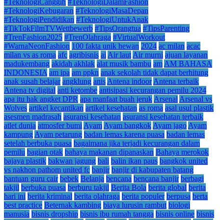
#TeknologiCanggih
#TeknologiDalamFashion
#TeknologiKebugaran
#TeknologiMasaDepan
#TeknologiPendidikan
#TeknologiUntukAnak
#TikTokFilmTVWettbewerb
#TipsOrangtua
#TipsParenting
#TrenFashion2025
#TrenOlahraga
#VirtualWorkout
#WarnaNeonFashion
100 fakta unik hewan
2024
ac milan
acac
milan vs as roma
afc
agribisnis
ai
Air laut
Air murni
ajuan layanan
madukembang
akidah akhlak
alat musik bambu
am
AM BAHASA
INDONESIA
am ipa
am ppkn
anak sekolah tidak dapat berhitung
anak susah belajar
angklung
anis
Antena indoor
Antena terbaik
Antena tv digital
anti ketombe
antisipasi kecurangan pemilu 2024
apa itu hak angket DPR
apa manfaat buah jeruk
Arsenal
Arsenal vs
Wolves
artikel kecantikan
artikel kesehatan
as roma
asal usul plastik
asesmen madrasah
asuransi kesehatan
asuransi kesehatan terbaik
atlet dunia
atmosfer bumi
Ayam
Ayam bangkok
Ayam jago
Ayam
kampung
Ayam petarung
badan lemas karena puasa
badan lemas
setelah berbuka puasa
bagaimana jika terjadi kecurangan dalam
pemilu
bagian otak
bahaya makanan dipanaskan
Bahaya merokok
bajaya plastik
bakwan jagung
bali
balin ikan paus
bangkok united
vs nakhon pathom united fc
banjir
banjir di kabupaten batang
bantuan guru cair
bebek
Belanja
bencana
bencana banjir
berbagi
takjil
berbuka puasa
berburu takjil
Berita Bola
berita global
berita
hari ini
berita kriminal
berita olahraga
berita populer
berpusa
berta
best practice
Beternak kambing
biaya lurusin rambut
biologi
manusia
bisnis dropship
bisnis ibu rumah tangga
bisnis online
bisnis