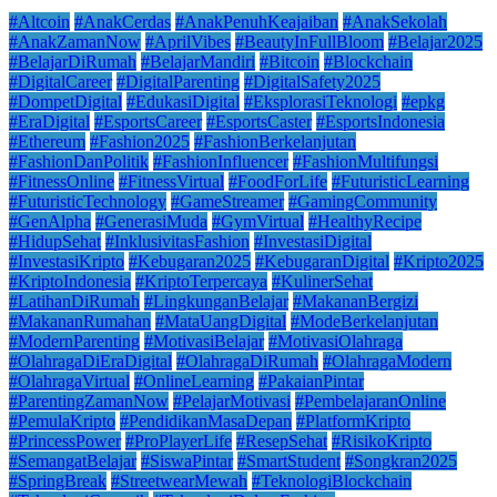
#Altcoin
#AnakCerdas
#AnakPenuhKeajaiban
#AnakSekolah
#AnakZamanNow
#AprilVibes
#BeautyInFullBloom
#Belajar2025
#BelajarDiRumah
#BelajarMandiri
#Bitcoin
#Blockchain
#DigitalCareer
#DigitalParenting
#DigitalSafety2025
#DompetDigital
#EdukasiDigital
#EksplorasiTeknologi
#epkg
#EraDigital
#EsportsCareer
#EsportsCaster
#EsportsIndonesia
#Ethereum
#Fashion2025
#FashionBerkelanjutan
#FashionDanPolitik
#FashionInfluencer
#FashionMultifungsi
#FitnessOnline
#FitnessVirtual
#FoodForLife
#FuturisticLearning
#FuturisticTechnology
#GameStreamer
#GamingCommunity
#GenAlpha
#GenerasiMuda
#GymVirtual
#HealthyRecipe
#HidupSehat
#InklusivitasFashion
#InvestasiDigital
#InvestasiKripto
#Kebugaran2025
#KebugaranDigital
#Kripto2025
#KriptoIndonesia
#KriptoTerpercaya
#KulinerSehat
#LatihanDiRumah
#LingkunganBelajar
#MakananBergizi
#MakananRumahan
#MataUangDigital
#ModeBerkelanjutan
#ModernParenting
#MotivasiBelajar
#MotivasiOlahraga
#OlahragaDiEraDigital
#OlahragaDiRumah
#OlahragaModern
#OlahragaVirtual
#OnlineLearning
#PakaianPintar
#ParentingZamanNow
#PelajarMotivasi
#PembelajaranOnline
#PemulaKripto
#PendidikanMasaDepan
#PlatformKripto
#PrincessPower
#ProPlayerLife
#ResepSehat
#RisikoKripto
#SemangatBelajar
#SiswaPintar
#SmartStudent
#Songkran2025
#SpringBreak
#StreetwearMewah
#TeknologiBlockchain