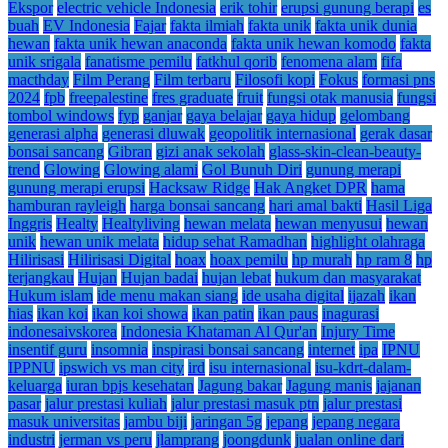
Ekspor
electric vehicle Indonesia
erik tohir
erupsi gunung berapi
es
buah
EV Indonesia
Fajar
fakta ilmiah
fakta unik
fakta unik dunia
hewan
fakta unik hewan anaconda
fakta unik hewan komodo
fakta
unik srigala
fanatisme pemilu
fatkhul qorib
fenomena alam
fifa
macthday
Film Perang
Film terbaru
Filosofi kopi
Fokus
formasi pns
2024
fpb
freepalestine
fres graduate
fruit
fungsi otak manusia
fungsi
tombol windows
fyp
ganjar
gaya belajar
gaya hidup
gelombang
generasi alpha
generasi dluwak
geopolitik internasional
gerak dasar
bonsai sancang
Gibran
gizi anak sekolah
glass-skin-clean-beauty-
trend
Glowing
Glowing alami
Gol Bunuh Diri
gunung merapi
gunung merapi erupsi
Hacksaw Ridge
Hak Angket DPR
hama
hamburan rayleigh
harga bonsai sancang
hari amal bakti
Hasil Liga
Inggris
Healty
Healtyliving
hewan melata
hewan menyusui
hewan
unik
hewan unik melata
hidup sehat Ramadhan
highlight olahraga
Hilirisasi
Hilirisasi Digital
hoax
hoax pemilu
hp murah
hp ram 8
hp
terjangkau
Hujan
Hujan badai
hujan lebat
hukum dan masyarakat
Hukum islam
ide menu makan siang
ide usaha digital
ijazah
ikan
hias
ikan koi
ikan koi showa
ikan patin
ikan paus
inagurasi
indonesaivskorea
Indonesia Khataman Al Qur'an
Injury Time
insentif guru
insomnia
inspirasi bonsai sancang
internet
ipa
IPNU
IPPNU
ipswich vs man city
ird
isu internasional
isu-kdrt-dalam-
keluarga
iuran bpjs kesehatan
Jagung bakar
Jagung manis
jajanan
pasar
jalur prestasi kuliah
jalur prestasi masuk ptn
jalur prestasi
masuk universitas
jambu biji
jaringan 5g
jepang
jepang negara
industri
jerman vs peru
jlamprang
joongdunk
jualan online dari