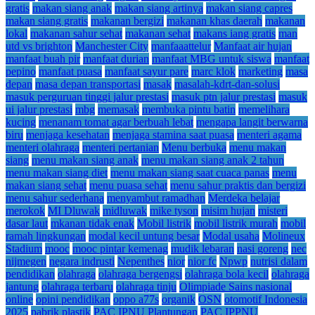
gratis
makan siang anak
makan siang artinya
makan siang capres
makan siang gratis
makanan bergizi
makanan khas daerah
makanan
lokal
makanan sahur sehat
makanan sehat
makans iang gratis
man
utd vs brighton
Manchester City
manfaaattelur
Manfaat air hujan
manfaat buah pir
manfaat durian
manfaat MBG untuk siswa
manfaat
pepino
manfaat puasa
manfaat sayur pare
marc klok
marketing
masa
depan
masa depan transportasi
masak
masalah-kdrt-dan-solusi
masuk perguruan tinggi jalur prestasi
masuk ptn jalur prestasi
masuk
ui jalur prestasi
mbg
memasak
membuka pintu batin
memelihara
kucing
menanam tomat agar berbuah lebat
mengapa langit berwarna
biru
menjaga kesehatan
menjaga stamina saat puasa
menteri agama
menteri olahraga
menteri pertanian
Menu berbuka
menu makan
siang
menu makan siang anak
menu makan siang anak 2 tahun
menu makan siang diet
menu makan siang saat cuaca panas
menu
makan siang sehat
menu puasa sehat
menu sahur praktis dan bergizi
menu sahur sederhana
menyambut ramadhan
Merdeka belajar
merokok
MI Dluwak
midluwak
mike tyson
misim hujan
misteri
dasar laut
mkanan tidak enak
Mobil listrik
mobil listrik murah
mobil
ramah lingkungan
modal kecil untung besar
Modal usaha
Molineux
Stadium
mooc
mooc pintar kemenag
mudik lebaran
nasi goreng
nec
nijmegen
negara indrusti
Nepenthes
nior
nior fc
Npwp
nutrisi dalam
pendidikan
olahraga
olahraga bergengsi
olahraga bola kecil
olahraga
jantung
olahraga terbaru
olahraga tinju
Olimpiade Sains nasional
online
opini pendidikan
oppo a77s
organik
OSN
otomotif Indonesia
2025
pabrik plastik
PAC IPNU Plantungan
PAC IPPNU