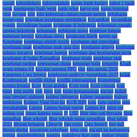
rumah
kaburduluaja
kaburjadadulu
kajian kitab kuning
kalori 1 buah
jeruk
kandungan buah jeruk
kartu sehat
karya seni
kasus kriminal
viral
kayaair
kdrt
kdrt-kekerasan-dalam-rumah-tangga
kebakaran
kemayoran
kebijakan kesehatan pendidikan
Kecantikan
kecantikan
wanita
kecerdasan buatan
kejahatan di indonesia
kekerasan-rumah-
tangga-indonesia
kekuasaan
kelulusan siswa
kemenag batang
kemenag kendal
kenaikan siswa
kendaraan listrik
kereta api
Kesehatan
kesehatan adalah rezeki
kesehatan alat reproduksi
kesehatan anak
kesehatan anak usia dini
kesehatan artinya
kesehatan
bahasa jawanya
kesehatan baterai
kesehatan dan keselamatan kerja
kesehatan di bulan Ramadhan
kesehatan gratis
kesehatan otak
kesehatan rambut
ketegangan dunia
ketengan batin
ketombe
Kisah
nyata tentara AS
kisi-kisi preetest PPG
kkn
kkn upgris 2026
Klasemen Liga Inggris
kolaborasi-unilever-joongdunk-2025
kolak
Konferancab
konflik global
konflik internasional
Konsentrasi
konten kreator
Kopi
Kopi arabika
Kopi enak
Kopi robusta
kota
kuno
kota purba
kpk
kpps
kpu
krisis kemanusiaan
kucing
kuliah
jalur prestasi olahraga
kuliner indonesia
kuliner nusantara
kuliner
tradisional
Kuliner Viral Hari Ini
KUR BRI
kutu
kutu rambut
laga
persahabatan
Lampu
Lampu hemat energi
Lampu led
lapor spt
latihan soal
lemas karena puasa
lfl
Lfllll
libur dan cuti bersama
libur
ramadhan
libur sekolah
libur sekolah bulan ramadhan
libur tahun
2024
liburan keluarga
Lifestyle
liga eropa
Liga Inggris
liga itali
literasi digital
lowongan pekerjaan
lulus sma
ma'arif nu kabupaten
kendal
madukembang
magma
mahalnya ikan patin
makan bergizi