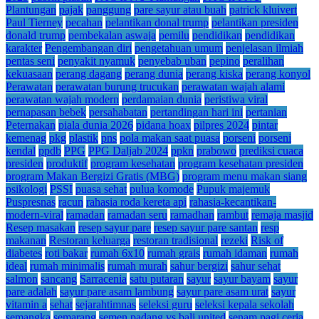
Plantungan
pajak
panggung
pare sayur atau buah
patrick kluivert
Paul Tierney
pecahan
pelantikan donal trump
pelantikan presiden
donald trump
pembekalan aswaja
pemilu
pendidikan
pendidikan
karakter
Pengembangan diri
pengetahuan umum
penjelasan ilmiah
pentas seni
penyakit nyamuk
penyebab uban
pepino
peralihan
kekuasaan
perang dagang
perang dunia
perang kiska
perang konyol
Perawatan
perawatan burung trucukan
perawatan wajah alami
perawatan wajah modern
perdamaian dunia
peristiwa viral
pernapasan bebek
persahabatan
pertandingan hari ini
pertanian
Peternakan
piala dunia 2026
pidana hoax
pilpres 2024
pintar
kemenag
pkg
plastik
pns
pola makan saat puasa
porseni
porseni
kendal
ppdb
PPG
PPG Daljab 2024
ppkn
prabowo
prediksi cuaca
presiden
produktif
program kesehatan
program kesehatan presiden
program Makan Bergizi Gratis (MBG)
program menu makan siang
psikologi
PSSI
puasa sehat
pulua komode
Pupuk majemuk
Puspresnas
racun
rahasia roda kereta api
rahasia-kecantikan-
modern-viral
ramadan
ramadan seru
ramadhan
rambut
remaja masjid
Resep masakan
resep sayur pare
resep sayur pare santan
resp
makanan
Restoran keluarga
restoran tradisional
rezeki
Risk of
diabetes
roti bakar
rumah 6x10
rumah grais
rumah idaman
rumah
ideal
rumah minimalis
rumah murah
sahur bergizi
sahur sehat
salmon
sancang
Sarracenia
satu putaran
sayur
sayur bayam
sayur
pare adalah
sayur pare asam lambung
sayur pare asam urat
sayur
vitamin a
sehat
sejarahtimnas
seleksi guru
seleksi kepala sekolah
semangka
semarang
semen padang vs bali united
senam pagi ceria