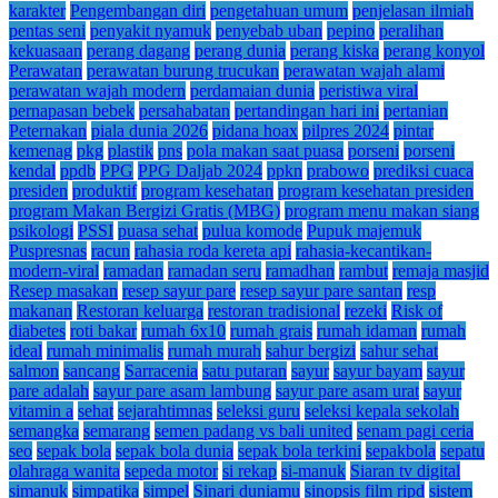
karakter
Pengembangan diri
pengetahuan umum
penjelasan ilmiah
pentas seni
penyakit nyamuk
penyebab uban
pepino
peralihan
kekuasaan
perang dagang
perang dunia
perang kiska
perang konyol
Perawatan
perawatan burung trucukan
perawatan wajah alami
perawatan wajah modern
perdamaian dunia
peristiwa viral
pernapasan bebek
persahabatan
pertandingan hari ini
pertanian
Peternakan
piala dunia 2026
pidana hoax
pilpres 2024
pintar
kemenag
pkg
plastik
pns
pola makan saat puasa
porseni
porseni
kendal
ppdb
PPG
PPG Daljab 2024
ppkn
prabowo
prediksi cuaca
presiden
produktif
program kesehatan
program kesehatan presiden
program Makan Bergizi Gratis (MBG)
program menu makan siang
psikologi
PSSI
puasa sehat
pulua komode
Pupuk majemuk
Puspresnas
racun
rahasia roda kereta api
rahasia-kecantikan-
modern-viral
ramadan
ramadan seru
ramadhan
rambut
remaja masjid
Resep masakan
resep sayur pare
resep sayur pare santan
resp
makanan
Restoran keluarga
restoran tradisional
rezeki
Risk of
diabetes
roti bakar
rumah 6x10
rumah grais
rumah idaman
rumah
ideal
rumah minimalis
rumah murah
sahur bergizi
sahur sehat
salmon
sancang
Sarracenia
satu putaran
sayur
sayur bayam
sayur
pare adalah
sayur pare asam lambung
sayur pare asam urat
sayur
vitamin a
sehat
sejarahtimnas
seleksi guru
seleksi kepala sekolah
semangka
semarang
semen padang vs bali united
senam pagi ceria
seo
sepak bola
sepak bola dunia
sepak bola terkini
sepakbola
sepatu
olahraga wanita
sepeda motor
si rekap
si-manuk
Siaran tv digital
simanuk
simpatika
simpel
Sinari duniamu
sinopsis film ripd
sistem