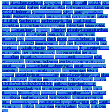
saraf
siswa baru madrasah
sk yayasan
skena
sleepcalll
soal AM
soal
am matematika
soal ipa
soal matematika
soal ujian akidah akhlak mi
SPKLU Indonesia
spot indah di dunia
srigala
strategi pemasaran
digital
stunting di Indonesia
suara hujan apk
suara hujan asli
sukses
dari tiktok
Sumber cuan
sumber penghasilan
susuk kutukan
kecantikan
tahapan hair care yang benar
Tahun baru
tahun politik
takjil
tanaman bunga
tegnologi
teknologi
teknologi otomotif terbaru
teknologi viral
tempat indah
Tentara AS
terengganu vs psm
makassar
tesla
tidur di lantai
tiktok
timnas
timnas Indonesia
timnas
vs burundi
timnas23
timnasmenang
tinju
Tips
Tips cepat kaya
Tips
kesehatan
tips kulit glowing
Tips memilih durian
Tips meningkatkan
panen cabai
Tips panen melimpah
tips puasa sehat
tips sahur
Ramadhan
tips sukses dari tiktok
toko kecantikan terdekat
tolak
pemilu curang
tradisional Indonesia
tren-kecantikan-terbaru-2025
trucukan gacor
trucukan habis mabung gacor
trucukan rajin bunyi
tumbuhan
tumbuhan pemakan daging
tunjangan guru
tutorial
aplikasi
tutorial login madukembang
tutorial menghitung cepat
uban
ujian
ujian 2024
ujian ipa
ujian madrasah
UMKM kuliner
unilever
UNILEVER X JOONGDUNK
unilever-joongdunk-sukses
unilever-joongdunk-viral
urutan perawatan rambut
Usaha
usaha
ikan patin
Venus Flytrap
vidiotron
vidiotron pilpres 2024
villarreal
vs mallorca
viral media sosial
viral vidiotron
vitamin a sayur dan
buah
vitamin a sayuran
vitamin a terdapat pada sayuran
volly
wanita
warna langit
website
wisata alam
wisata kuliner
Wolves
wrik tohir
zika