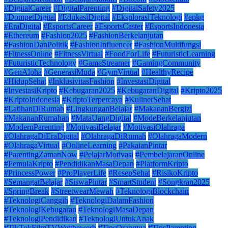
#DigitalCareer
#DigitalParenting
#DigitalSafety2025
#DompetDigital
#EdukasiDigital
#EksplorasiTeknologi
#epkg
#EraDigital
#EsportsCareer
#EsportsCaster
#EsportsIndonesia
#Ethereum
#Fashion2025
#FashionBerkelanjutan
#FashionDanPolitik
#FashionInfluencer
#FashionMultifungsi
#FitnessOnline
#FitnessVirtual
#FoodForLife
#FuturisticLearning
#FuturisticTechnology
#GameStreamer
#GamingCommunity
#GenAlpha
#GenerasiMuda
#GymVirtual
#HealthyRecipe
#HidupSehat
#InklusivitasFashion
#InvestasiDigital
#InvestasiKripto
#Kebugaran2025
#KebugaranDigital
#Kripto2025
#KriptoIndonesia
#KriptoTerpercaya
#KulinerSehat
#LatihanDiRumah
#LingkunganBelajar
#MakananBergizi
#MakananRumahan
#MataUangDigital
#ModeBerkelanjutan
#ModernParenting
#MotivasiBelajar
#MotivasiOlahraga
#OlahragaDiEraDigital
#OlahragaDiRumah
#OlahragaModern
#OlahragaVirtual
#OnlineLearning
#PakaianPintar
#ParentingZamanNow
#PelajarMotivasi
#PembelajaranOnline
#PemulaKripto
#PendidikanMasaDepan
#PlatformKripto
#PrincessPower
#ProPlayerLife
#ResepSehat
#RisikoKripto
#SemangatBelajar
#SiswaPintar
#SmartStudent
#Songkran2025
#SpringBreak
#StreetwearMewah
#TeknologiBlockchain
#TeknologiCanggih
#TeknologiDalamFashion
#TeknologiKebugaran
#TeknologiMasaDepan
#TeknologiPendidikan
#TeknologiUntukAnak
#TikTokFilmTVWettbewerb
#TipsOrangtua
#TipsParenting