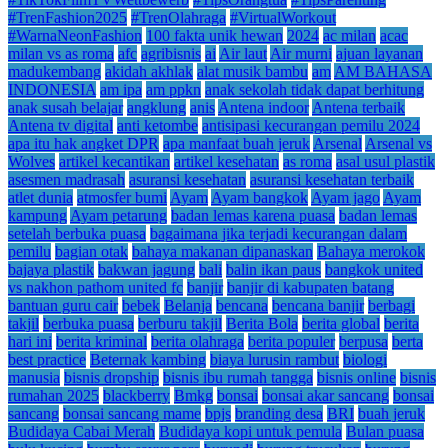
#TrenFashion2025
#TrenOlahraga
#VirtualWorkout
#WarnaNeonFashion
100 fakta unik hewan
2024
ac milan
acac
milan vs as roma
afc
agribisnis
ai
Air laut
Air murni
ajuan layanan
madukembang
akidah akhlak
alat musik bambu
am
AM BAHASA
INDONESIA
am ipa
am ppkn
anak sekolah tidak dapat berhitung
anak susah belajar
angklung
anis
Antena indoor
Antena terbaik
Antena tv digital
anti ketombe
antisipasi kecurangan pemilu 2024
apa itu hak angket DPR
apa manfaat buah jeruk
Arsenal
Arsenal vs
Wolves
artikel kecantikan
artikel kesehatan
as roma
asal usul plastik
asesmen madrasah
asuransi kesehatan
asuransi kesehatan terbaik
atlet dunia
atmosfer bumi
Ayam
Ayam bangkok
Ayam jago
Ayam
kampung
Ayam petarung
badan lemas karena puasa
badan lemas
setelah berbuka puasa
bagaimana jika terjadi kecurangan dalam
pemilu
bagian otak
bahaya makanan dipanaskan
Bahaya merokok
bajaya plastik
bakwan jagung
bali
balin ikan paus
bangkok united
vs nakhon pathom united fc
banjir
banjir di kabupaten batang
bantuan guru cair
bebek
Belanja
bencana
bencana banjir
berbagi
takjil
berbuka puasa
berburu takjil
Berita Bola
berita global
berita
hari ini
berita kriminal
berita olahraga
berita populer
berpusa
berta
best practice
Beternak kambing
biaya lurusin rambut
biologi
manusia
bisnis dropship
bisnis ibu rumah tangga
bisnis online
bisnis
rumahan 2025
blackberry
Bmkg
bonsai
bonsai akar sancang
bonsai
sancang
bonsai sancang mame
bpjs
branding desa
BRI
buah jeruk
Budidaya Cabai Merah
Budidaya kopi untuk pemula
Bulan puasa