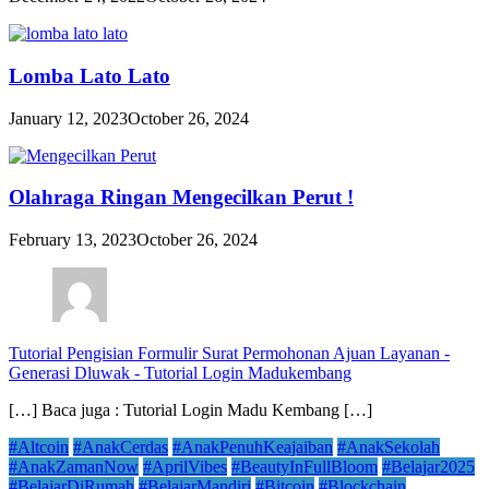
Lomba Lato Lato
January 12, 2023
October 26, 2024
Olahraga Ringan Mengecilkan Perut !
February 13, 2023
October 26, 2024
Tutorial Pengisian Formulir Surat Permohonan Ajuan Layanan -
Generasi Dluwak
-
Tutorial Login Madukembang
[…] Baca juga : Tutorial Login Madu Kembang […]
#Altcoin
#AnakCerdas
#AnakPenuhKeajaiban
#AnakSekolah
#AnakZamanNow
#AprilVibes
#BeautyInFullBloom
#Belajar2025
#BelajarDiRumah
#BelajarMandiri
#Bitcoin
#Blockchain