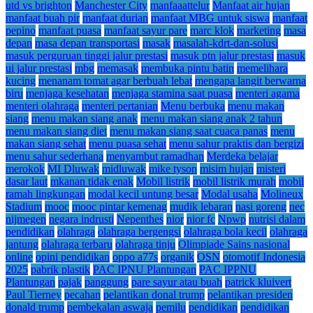
utd vs brighton
Manchester City
manfaaattelur
Manfaat air hujan
manfaat buah pir
manfaat durian
manfaat MBG untuk siswa
manfaat
pepino
manfaat puasa
manfaat sayur pare
marc klok
marketing
masa
depan
masa depan transportasi
masak
masalah-kdrt-dan-solusi
masuk perguruan tinggi jalur prestasi
masuk ptn jalur prestasi
masuk
ui jalur prestasi
mbg
memasak
membuka pintu batin
memelihara
kucing
menanam tomat agar berbuah lebat
mengapa langit berwarna
biru
menjaga kesehatan
menjaga stamina saat puasa
menteri agama
menteri olahraga
menteri pertanian
Menu berbuka
menu makan
siang
menu makan siang anak
menu makan siang anak 2 tahun
menu makan siang diet
menu makan siang saat cuaca panas
menu
makan siang sehat
menu puasa sehat
menu sahur praktis dan bergizi
menu sahur sederhana
menyambut ramadhan
Merdeka belajar
merokok
MI Dluwak
midluwak
mike tyson
misim hujan
misteri
dasar laut
mkanan tidak enak
Mobil listrik
mobil listrik murah
mobil
ramah lingkungan
modal kecil untung besar
Modal usaha
Molineux
Stadium
mooc
mooc pintar kemenag
mudik lebaran
nasi goreng
nec
nijmegen
negara indrusti
Nepenthes
nior
nior fc
Npwp
nutrisi dalam
pendidikan
olahraga
olahraga bergengsi
olahraga bola kecil
olahraga
jantung
olahraga terbaru
olahraga tinju
Olimpiade Sains nasional
online
opini pendidikan
oppo a77s
organik
OSN
otomotif Indonesia
2025
pabrik plastik
PAC IPNU Plantungan
PAC IPPNU
Plantungan
pajak
panggung
pare sayur atau buah
patrick kluivert
Paul Tierney
pecahan
pelantikan donal trump
pelantikan presiden
donald trump
pembekalan aswaja
pemilu
pendidikan
pendidikan