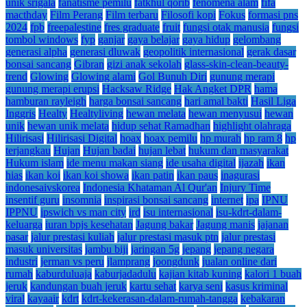
unik srigala
fanatisme pemilu
fatkhul qorib
fenomena alam
fifa
macthday
Film Perang
Film terbaru
Filosofi kopi
Fokus
formasi pns
2024
fpb
freepalestine
fres graduate
fruit
fungsi otak manusia
fungsi
tombol windows
fyp
ganjar
gaya belajar
gaya hidup
gelombang
generasi alpha
generasi dluwak
geopolitik internasional
gerak dasar
bonsai sancang
Gibran
gizi anak sekolah
glass-skin-clean-beauty-
trend
Glowing
Glowing alami
Gol Bunuh Diri
gunung merapi
gunung merapi erupsi
Hacksaw Ridge
Hak Angket DPR
hama
hamburan rayleigh
harga bonsai sancang
hari amal bakti
Hasil Liga
Inggris
Healty
Healtyliving
hewan melata
hewan menyusui
hewan
unik
hewan unik melata
hidup sehat Ramadhan
highlight olahraga
Hilirisasi
Hilirisasi Digital
hoax
hoax pemilu
hp murah
hp ram 8
hp
terjangkau
Hujan
Hujan badai
hujan lebat
hukum dan masyarakat
Hukum islam
ide menu makan siang
ide usaha digital
ijazah
ikan
hias
ikan koi
ikan koi showa
ikan patin
ikan paus
inagurasi
indonesaivskorea
Indonesia Khataman Al Qur'an
Injury Time
insentif guru
insomnia
inspirasi bonsai sancang
internet
ipa
IPNU
IPPNU
ipswich vs man city
ird
isu internasional
isu-kdrt-dalam-
keluarga
iuran bpjs kesehatan
Jagung bakar
Jagung manis
jajanan
pasar
jalur prestasi kuliah
jalur prestasi masuk ptn
jalur prestasi
masuk universitas
jambu biji
jaringan 5g
jepang
jepang negara
industri
jerman vs peru
jlamprang
joongdunk
jualan online dari
rumah
kaburduluaja
kaburjadadulu
kajian kitab kuning
kalori 1 buah
jeruk
kandungan buah jeruk
kartu sehat
karya seni
kasus kriminal
viral
kayaair
kdrt
kdrt-kekerasan-dalam-rumah-tangga
kebakaran