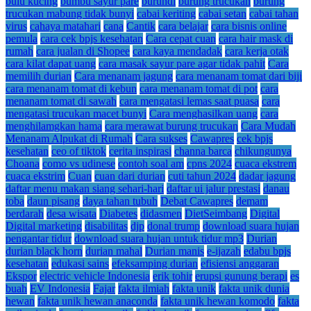
bulu kucing
bumbu sayur pare
burundi
burung trucukan
burung
trucukan mabung tidak bunyi
cabai keriting
cabai setan
cabai tahan
virus
cahaya matahari
cana
Cantik
cara belajar
cara bisnis online
pemula
cara cek bpjs kesehatan
Cara cepat cuan
cara hair mask di
rumah
cara jualan di Shopee
cara kaya mendadak
cara kerja otak
cara kilat dapat uang
cara masak sayur pare agar tidak pahit
Cara
memilih durian
Cara menanam jagung
cara menanam tomat dari biji
cara menanam tomat di kebun
cara menanam tomat di pot
cara
menanam tomat di sawah
cara mengatasi lemas saat puasa
cara
mengatasi trucukan macet bunyi
Cara menghasilkan uang
cara
menghilamgkan hama
cara merawat burung trucukan
Cara Mudah
Menanam Alpukat di Rumah
Cara sukses
Cawapres
cek bpjs
kesehatan
ceo of tiktok
cerita inspirasi
channa barca
chikungunya
Choana
como vs udinese
contoh soal am
cpns 2024
cuaca ekstrem
cuaca ekstrim
Cuan
cuan dari durian
cuti tahun 2024
dadar jagung
daftar menu makan siang sehari-hari
daftar ui jalur prestasi
danau
toba
daun pisang
daya tahan tubuh
Debat Cawapres
demam
berdarah
desa wisata
Diabetes
didasmen
DietSeimbang
Digital
Digital marketing
disabilitas
djp
donal trump
download suara hujan
pengantar tidur
download suara hujan untuk tidur mp3
Durian
durian black horn
durian mahal
Durian manis
e-ijazah
edabu bpjs
kesehatan
edukasi sains
efeksamping durian
efisiensi anggaran
Ekspor
electric vehicle Indonesia
erik tohir
erupsi gunung berapi
es
buah
EV Indonesia
Fajar
fakta ilmiah
fakta unik
fakta unik dunia
hewan
fakta unik hewan anaconda
fakta unik hewan komodo
fakta