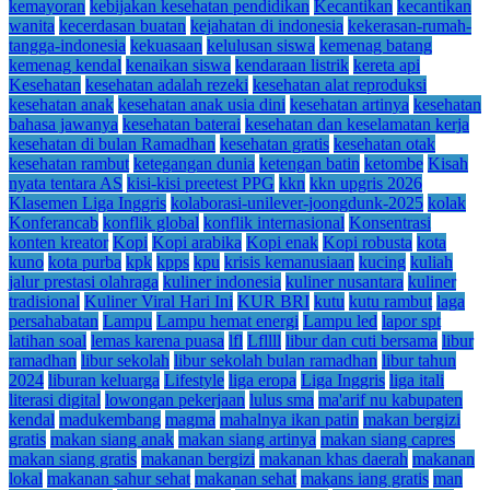
kemayoran
kebijakan kesehatan pendidikan
Kecantikan
kecantikan
wanita
kecerdasan buatan
kejahatan di indonesia
kekerasan-rumah-
tangga-indonesia
kekuasaan
kelulusan siswa
kemenag batang
kemenag kendal
kenaikan siswa
kendaraan listrik
kereta api
Kesehatan
kesehatan adalah rezeki
kesehatan alat reproduksi
kesehatan anak
kesehatan anak usia dini
kesehatan artinya
kesehatan
bahasa jawanya
kesehatan baterai
kesehatan dan keselamatan kerja
kesehatan di bulan Ramadhan
kesehatan gratis
kesehatan otak
kesehatan rambut
ketegangan dunia
ketengan batin
ketombe
Kisah
nyata tentara AS
kisi-kisi preetest PPG
kkn
kkn upgris 2026
Klasemen Liga Inggris
kolaborasi-unilever-joongdunk-2025
kolak
Konferancab
konflik global
konflik internasional
Konsentrasi
konten kreator
Kopi
Kopi arabika
Kopi enak
Kopi robusta
kota
kuno
kota purba
kpk
kpps
kpu
krisis kemanusiaan
kucing
kuliah
jalur prestasi olahraga
kuliner indonesia
kuliner nusantara
kuliner
tradisional
Kuliner Viral Hari Ini
KUR BRI
kutu
kutu rambut
laga
persahabatan
Lampu
Lampu hemat energi
Lampu led
lapor spt
latihan soal
lemas karena puasa
lfl
Lfllll
libur dan cuti bersama
libur
ramadhan
libur sekolah
libur sekolah bulan ramadhan
libur tahun
2024
liburan keluarga
Lifestyle
liga eropa
Liga Inggris
liga itali
literasi digital
lowongan pekerjaan
lulus sma
ma'arif nu kabupaten
kendal
madukembang
magma
mahalnya ikan patin
makan bergizi
gratis
makan siang anak
makan siang artinya
makan siang capres
makan siang gratis
makanan bergizi
makanan khas daerah
makanan
lokal
makanan sahur sehat
makanan sehat
makans iang gratis
man