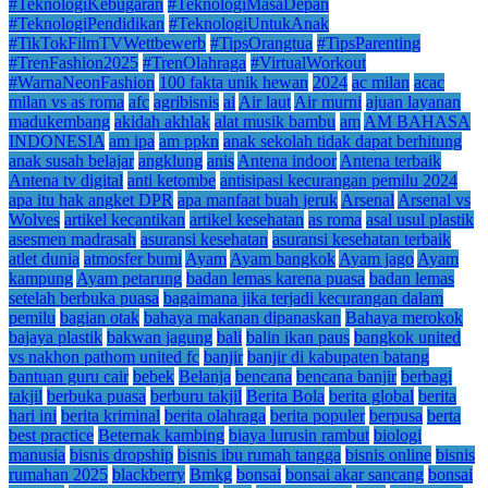
#TeknologiKebugaran
#TeknologiMasaDepan
#TeknologiPendidikan
#TeknologiUntukAnak
#TikTokFilmTVWettbewerb
#TipsOrangtua
#TipsParenting
#TrenFashion2025
#TrenOlahraga
#VirtualWorkout
#WarnaNeonFashion
100 fakta unik hewan
2024
ac milan
acac
milan vs as roma
afc
agribisnis
ai
Air laut
Air murni
ajuan layanan
madukembang
akidah akhlak
alat musik bambu
am
AM BAHASA
INDONESIA
am ipa
am ppkn
anak sekolah tidak dapat berhitung
anak susah belajar
angklung
anis
Antena indoor
Antena terbaik
Antena tv digital
anti ketombe
antisipasi kecurangan pemilu 2024
apa itu hak angket DPR
apa manfaat buah jeruk
Arsenal
Arsenal vs
Wolves
artikel kecantikan
artikel kesehatan
as roma
asal usul plastik
asesmen madrasah
asuransi kesehatan
asuransi kesehatan terbaik
atlet dunia
atmosfer bumi
Ayam
Ayam bangkok
Ayam jago
Ayam
kampung
Ayam petarung
badan lemas karena puasa
badan lemas
setelah berbuka puasa
bagaimana jika terjadi kecurangan dalam
pemilu
bagian otak
bahaya makanan dipanaskan
Bahaya merokok
bajaya plastik
bakwan jagung
bali
balin ikan paus
bangkok united
vs nakhon pathom united fc
banjir
banjir di kabupaten batang
bantuan guru cair
bebek
Belanja
bencana
bencana banjir
berbagi
takjil
berbuka puasa
berburu takjil
Berita Bola
berita global
berita
hari ini
berita kriminal
berita olahraga
berita populer
berpusa
berta
best practice
Beternak kambing
biaya lurusin rambut
biologi
manusia
bisnis dropship
bisnis ibu rumah tangga
bisnis online
bisnis
rumahan 2025
blackberry
Bmkg
bonsai
bonsai akar sancang
bonsai