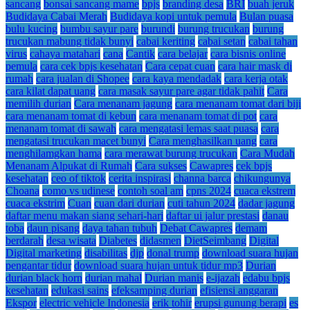
sancang
bonsai sancang mame
bpjs
branding desa
BRI
buah jeruk
Budidaya Cabai Merah
Budidaya kopi untuk pemula
Bulan puasa
bulu kucing
bumbu sayur pare
burundi
burung trucukan
burung
trucukan mabung tidak bunyi
cabai keriting
cabai setan
cabai tahan
virus
cahaya matahari
cana
Cantik
cara belajar
cara bisnis online
pemula
cara cek bpjs kesehatan
Cara cepat cuan
cara hair mask di
rumah
cara jualan di Shopee
cara kaya mendadak
cara kerja otak
cara kilat dapat uang
cara masak sayur pare agar tidak pahit
Cara
memilih durian
Cara menanam jagung
cara menanam tomat dari biji
cara menanam tomat di kebun
cara menanam tomat di pot
cara
menanam tomat di sawah
cara mengatasi lemas saat puasa
cara
mengatasi trucukan macet bunyi
Cara menghasilkan uang
cara
menghilamgkan hama
cara merawat burung trucukan
Cara Mudah
Menanam Alpukat di Rumah
Cara sukses
Cawapres
cek bpjs
kesehatan
ceo of tiktok
cerita inspirasi
channa barca
chikungunya
Choana
como vs udinese
contoh soal am
cpns 2024
cuaca ekstrem
cuaca ekstrim
Cuan
cuan dari durian
cuti tahun 2024
dadar jagung
daftar menu makan siang sehari-hari
daftar ui jalur prestasi
danau
toba
daun pisang
daya tahan tubuh
Debat Cawapres
demam
berdarah
desa wisata
Diabetes
didasmen
DietSeimbang
Digital
Digital marketing
disabilitas
djp
donal trump
download suara hujan
pengantar tidur
download suara hujan untuk tidur mp3
Durian
durian black horn
durian mahal
Durian manis
e-ijazah
edabu bpjs
kesehatan
edukasi sains
efeksamping durian
efisiensi anggaran
Ekspor
electric vehicle Indonesia
erik tohir
erupsi gunung berapi
es