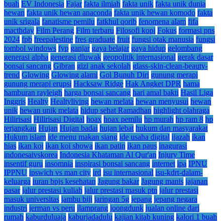
buah
EV Indonesia
Fajar
fakta ilmiah
fakta unik
fakta unik dunia
hewan
fakta unik hewan anaconda
fakta unik hewan komodo
fakta
unik srigala
fanatisme pemilu
fatkhul qorib
fenomena alam
fifa
macthday
Film Perang
Film terbaru
Filosofi kopi
Fokus
formasi pns
2024
fpb
freepalestine
fres graduate
fruit
fungsi otak manusia
fungsi
tombol windows
fyp
ganjar
gaya belajar
gaya hidup
gelombang
generasi alpha
generasi dluwak
geopolitik internasional
gerak dasar
bonsai sancang
Gibran
gizi anak sekolah
glass-skin-clean-beauty-
trend
Glowing
Glowing alami
Gol Bunuh Diri
gunung merapi
gunung merapi erupsi
Hacksaw Ridge
Hak Angket DPR
hama
hamburan rayleigh
harga bonsai sancang
hari amal bakti
Hasil Liga
Inggris
Healty
Healtyliving
hewan melata
hewan menyusui
hewan
unik
hewan unik melata
hidup sehat Ramadhan
highlight olahraga
Hilirisasi
Hilirisasi Digital
hoax
hoax pemilu
hp murah
hp ram 8
hp
terjangkau
Hujan
Hujan badai
hujan lebat
hukum dan masyarakat
Hukum islam
ide menu makan siang
ide usaha digital
ijazah
ikan
hias
ikan koi
ikan koi showa
ikan patin
ikan paus
inagurasi
indonesaivskorea
Indonesia Khataman Al Qur'an
Injury Time
insentif guru
insomnia
inspirasi bonsai sancang
internet
ipa
IPNU
IPPNU
ipswich vs man city
ird
isu internasional
isu-kdrt-dalam-
keluarga
iuran bpjs kesehatan
Jagung bakar
Jagung manis
jajanan
pasar
jalur prestasi kuliah
jalur prestasi masuk ptn
jalur prestasi
masuk universitas
jambu biji
jaringan 5g
jepang
jepang negara
industri
jerman vs peru
jlamprang
joongdunk
jualan online dari
rumah
kaburduluaja
kaburjadadulu
kajian kitab kuning
kalori 1 buah