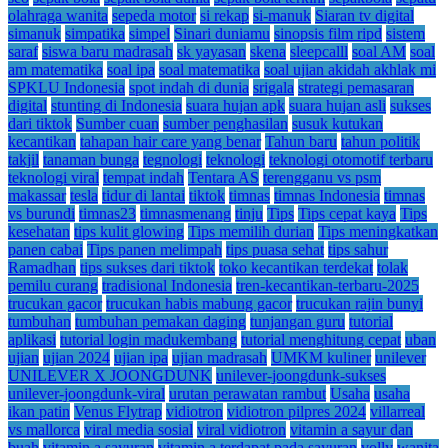
olahraga wanita
sepeda motor
si rekap
si-manuk
Siaran tv digital
simanuk
simpatika
simpel
Sinari duniamu
sinopsis film ripd
sistem
saraf
siswa baru madrasah
sk yayasan
skena
sleepcalll
soal AM
soal
am matematika
soal ipa
soal matematika
soal ujian akidah akhlak mi
SPKLU Indonesia
spot indah di dunia
srigala
strategi pemasaran
digital
stunting di Indonesia
suara hujan apk
suara hujan asli
sukses
dari tiktok
Sumber cuan
sumber penghasilan
susuk kutukan
kecantikan
tahapan hair care yang benar
Tahun baru
tahun politik
takjil
tanaman bunga
tegnologi
teknologi
teknologi otomotif terbaru
teknologi viral
tempat indah
Tentara AS
terengganu vs psm
makassar
tesla
tidur di lantai
tiktok
timnas
timnas Indonesia
timnas
vs burundi
timnas23
timnasmenang
tinju
Tips
Tips cepat kaya
Tips
kesehatan
tips kulit glowing
Tips memilih durian
Tips meningkatkan
panen cabai
Tips panen melimpah
tips puasa sehat
tips sahur
Ramadhan
tips sukses dari tiktok
toko kecantikan terdekat
tolak
pemilu curang
tradisional Indonesia
tren-kecantikan-terbaru-2025
trucukan gacor
trucukan habis mabung gacor
trucukan rajin bunyi
tumbuhan
tumbuhan pemakan daging
tunjangan guru
tutorial
aplikasi
tutorial login madukembang
tutorial menghitung cepat
uban
ujian
ujian 2024
ujian ipa
ujian madrasah
UMKM kuliner
unilever
UNILEVER X JOONGDUNK
unilever-joongdunk-sukses
unilever-joongdunk-viral
urutan perawatan rambut
Usaha
usaha
ikan patin
Venus Flytrap
vidiotron
vidiotron pilpres 2024
villarreal
vs mallorca
viral media sosial
viral vidiotron
vitamin a sayur dan
buah
vitamin a sayuran
vitamin a terdapat pada sayuran
volly
wanita