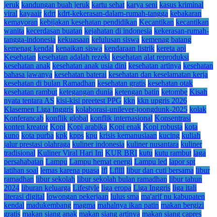
jeruk
kandungan buah jeruk
kartu sehat
karya seni
kasus kriminal
viral
kayaair
kdrt
kdrt-kekerasan-dalam-rumah-tangga
kebakaran
kemayoran
kebijakan kesehatan pendidikan
Kecantikan
kecantikan
wanita
kecerdasan buatan
kejahatan di indonesia
kekerasan-rumah-
tangga-indonesia
kekuasaan
kelulusan siswa
kemenag batang
kemenag kendal
kenaikan siswa
kendaraan listrik
kereta api
Kesehatan
kesehatan adalah rezeki
kesehatan alat reproduksi
kesehatan anak
kesehatan anak usia dini
kesehatan artinya
kesehatan
bahasa jawanya
kesehatan baterai
kesehatan dan keselamatan kerja
kesehatan di bulan Ramadhan
kesehatan gratis
kesehatan otak
kesehatan rambut
ketegangan dunia
ketengan batin
ketombe
Kisah
nyata tentara AS
kisi-kisi preetest PPG
kkn
kkn upgris 2026
Klasemen Liga Inggris
kolaborasi-unilever-joongdunk-2025
kolak
Konferancab
konflik global
konflik internasional
Konsentrasi
konten kreator
Kopi
Kopi arabika
Kopi enak
Kopi robusta
kota
kuno
kota purba
kpk
kpps
kpu
krisis kemanusiaan
kucing
kuliah
jalur prestasi olahraga
kuliner indonesia
kuliner nusantara
kuliner
tradisional
Kuliner Viral Hari Ini
KUR BRI
kutu
kutu rambut
laga
persahabatan
Lampu
Lampu hemat energi
Lampu led
lapor spt
latihan soal
lemas karena puasa
lfl
Lfllll
libur dan cuti bersama
libur
ramadhan
libur sekolah
libur sekolah bulan ramadhan
libur tahun
2024
liburan keluarga
Lifestyle
liga eropa
Liga Inggris
liga itali
literasi digital
lowongan pekerjaan
lulus sma
ma'arif nu kabupaten
kendal
madukembang
magma
mahalnya ikan patin
makan bergizi
gratis
makan siang anak
makan siang artinya
makan siang capres