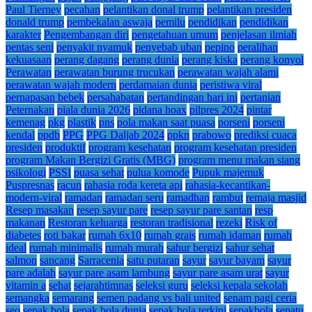
Paul Tierney
pecahan
pelantikan donal trump
pelantikan presiden
donald trump
pembekalan aswaja
pemilu
pendidikan
pendidikan
karakter
Pengembangan diri
pengetahuan umum
penjelasan ilmiah
pentas seni
penyakit nyamuk
penyebab uban
pepino
peralihan
kekuasaan
perang dagang
perang dunia
perang kiska
perang konyol
Perawatan
perawatan burung trucukan
perawatan wajah alami
perawatan wajah modern
perdamaian dunia
peristiwa viral
pernapasan bebek
persahabatan
pertandingan hari ini
pertanian
Peternakan
piala dunia 2026
pidana hoax
pilpres 2024
pintar
kemenag
pkg
plastik
pns
pola makan saat puasa
porseni
porseni
kendal
ppdb
PPG
PPG Daljab 2024
ppkn
prabowo
prediksi cuaca
presiden
produktif
program kesehatan
program kesehatan presiden
program Makan Bergizi Gratis (MBG)
program menu makan siang
psikologi
PSSI
puasa sehat
pulua komode
Pupuk majemuk
Puspresnas
racun
rahasia roda kereta api
rahasia-kecantikan-
modern-viral
ramadan
ramadan seru
ramadhan
rambut
remaja masjid
Resep masakan
resep sayur pare
resep sayur pare santan
resp
makanan
Restoran keluarga
restoran tradisional
rezeki
Risk of
diabetes
roti bakar
rumah 6x10
rumah grais
rumah idaman
rumah
ideal
rumah minimalis
rumah murah
sahur bergizi
sahur sehat
salmon
sancang
Sarracenia
satu putaran
sayur
sayur bayam
sayur
pare adalah
sayur pare asam lambung
sayur pare asam urat
sayur
vitamin a
sehat
sejarahtimnas
seleksi guru
seleksi kepala sekolah
semangka
semarang
semen padang vs bali united
senam pagi ceria
seo
sepak bola
sepak bola dunia
sepak bola terkini
sepakbola
sepatu