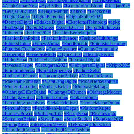
#Altcoin
#AnakCerdas
#AnakPenuhKeajaiban
#AnakSekolah
#AnakZamanNow
#AprilVibes
#BeautyInFullBloom
#Belajar2025
#BelajarDiRumah
#BelajarMandiri
#Bitcoin
#Blockchain
#DigitalCareer
#DigitalParenting
#DigitalSafety2025
#DompetDigital
#EdukasiDigital
#EksplorasiTeknologi
#epkg
#EraDigital
#EsportsCareer
#EsportsCaster
#EsportsIndonesia
#Ethereum
#Fashion2025
#FashionBerkelanjutan
#FashionDanPolitik
#FashionInfluencer
#FashionMultifungsi
#FitnessOnline
#FitnessVirtual
#FoodForLife
#FuturisticLearning
#FuturisticTechnology
#GameStreamer
#GamingCommunity
#GenAlpha
#GenerasiMuda
#GymVirtual
#HealthyRecipe
#HidupSehat
#InklusivitasFashion
#InvestasiDigital
#InvestasiKripto
#Kebugaran2025
#KebugaranDigital
#Kripto2025
#KriptoIndonesia
#KriptoTerpercaya
#KulinerSehat
#LatihanDiRumah
#LingkunganBelajar
#MakananBergizi
#MakananRumahan
#MataUangDigital
#ModeBerkelanjutan
#ModernParenting
#MotivasiBelajar
#MotivasiOlahraga
#OlahragaDiEraDigital
#OlahragaDiRumah
#OlahragaModern
#OlahragaVirtual
#OnlineLearning
#PakaianPintar
#ParentingZamanNow
#PelajarMotivasi
#PembelajaranOnline
#PemulaKripto
#PendidikanMasaDepan
#PlatformKripto
#PrincessPower
#ProPlayerLife
#ResepSehat
#RisikoKripto
#SemangatBelajar
#SiswaPintar
#SmartStudent
#Songkran2025
#SpringBreak
#StreetwearMewah
#TeknologiBlockchain
#TeknologiCanggih
#TeknologiDalamFashion