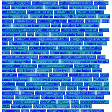
makan siang gratis
makanan bergizi
makanan khas daerah
makanan
lokal
makanan sahur sehat
makanan sehat
makans iang gratis
man
utd vs brighton
Manchester City
manfaaattelur
Manfaat air hujan
manfaat buah pir
manfaat durian
manfaat MBG untuk siswa
manfaat
pepino
manfaat puasa
manfaat sayur pare
marc klok
marketing
masa
depan
masa depan transportasi
masak
masalah-kdrt-dan-solusi
masuk perguruan tinggi jalur prestasi
masuk ptn jalur prestasi
masuk
ui jalur prestasi
mbg
memasak
membuka pintu batin
memelihara
kucing
menanam tomat agar berbuah lebat
mengapa langit berwarna
biru
menjaga kesehatan
menjaga stamina saat puasa
menteri agama
menteri olahraga
menteri pertanian
Menu berbuka
menu makan
siang
menu makan siang anak
menu makan siang anak 2 tahun
menu makan siang diet
menu makan siang saat cuaca panas
menu
makan siang sehat
menu puasa sehat
menu sahur praktis dan bergizi
menu sahur sederhana
menyambut ramadhan
Merdeka belajar
merokok
MI Dluwak
midluwak
mike tyson
misim hujan
misteri
dasar laut
mkanan tidak enak
Mobil listrik
mobil listrik murah
mobil
ramah lingkungan
modal kecil untung besar
Modal usaha
Molineux
Stadium
mooc
mooc pintar kemenag
mudik lebaran
nasi goreng
nec
nijmegen
negara indrusti
Nepenthes
nior
nior fc
Npwp
nutrisi dalam
pendidikan
olahraga
olahraga bergengsi
olahraga bola kecil
olahraga
jantung
olahraga terbaru
olahraga tinju
Olimpiade Sains nasional
online
opini pendidikan
oppo a77s
organik
OSN
otomotif Indonesia
2025
pabrik plastik
PAC IPNU Plantungan
PAC IPPNU
Plantungan
pajak
panggung
pare sayur atau buah
patrick kluivert