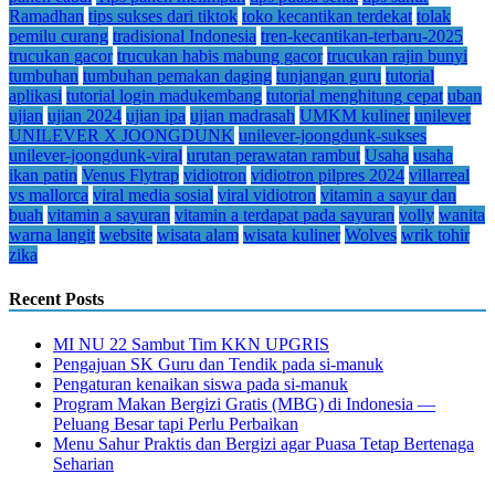
Ramadhan
tips sukses dari tiktok
toko kecantikan terdekat
tolak
pemilu curang
tradisional Indonesia
tren-kecantikan-terbaru-2025
trucukan gacor
trucukan habis mabung gacor
trucukan rajin bunyi
tumbuhan
tumbuhan pemakan daging
tunjangan guru
tutorial
aplikasi
tutorial login madukembang
tutorial menghitung cepat
uban
ujian
ujian 2024
ujian ipa
ujian madrasah
UMKM kuliner
unilever
UNILEVER X JOONGDUNK
unilever-joongdunk-sukses
unilever-joongdunk-viral
urutan perawatan rambut
Usaha
usaha
ikan patin
Venus Flytrap
vidiotron
vidiotron pilpres 2024
villarreal
vs mallorca
viral media sosial
viral vidiotron
vitamin a sayur dan
buah
vitamin a sayuran
vitamin a terdapat pada sayuran
volly
wanita
warna langit
website
wisata alam
wisata kuliner
Wolves
wrik tohir
zika
Recent Posts
MI NU 22 Sambut Tim KKN UPGRIS
Pengajuan SK Guru dan Tendik pada si-manuk
Pengaturan kenaikan siswa pada si-manuk
Program Makan Bergizi Gratis (MBG) di Indonesia —
Peluang Besar tapi Perlu Perbaikan
Menu Sahur Praktis dan Bergizi agar Puasa Tetap Bertenaga
Seharian