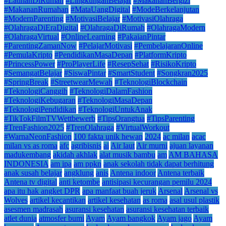
#LatihanDiRumah
#LingkunganBelajar
#MakananBergizi
#MakananRumahan
#MataUangDigital
#ModeBerkelanjutan
#ModernParenting
#MotivasiBelajar
#MotivasiOlahraga
#OlahragaDiEraDigital
#OlahragaDiRumah
#OlahragaModern
#OlahragaVirtual
#OnlineLearning
#PakaianPintar
#ParentingZamanNow
#PelajarMotivasi
#PembelajaranOnline
#PemulaKripto
#PendidikanMasaDepan
#PlatformKripto
#PrincessPower
#ProPlayerLife
#ResepSehat
#RisikoKripto
#SemangatBelajar
#SiswaPintar
#SmartStudent
#Songkran2025
#SpringBreak
#StreetwearMewah
#TeknologiBlockchain
#TeknologiCanggih
#TeknologiDalamFashion
#TeknologiKebugaran
#TeknologiMasaDepan
#TeknologiPendidikan
#TeknologiUntukAnak
#TikTokFilmTVWettbewerb
#TipsOrangtua
#TipsParenting
#TrenFashion2025
#TrenOlahraga
#VirtualWorkout
#WarnaNeonFashion
100 fakta unik hewan
2024
ac milan
acac
milan vs as roma
afc
agribisnis
ai
Air laut
Air murni
ajuan layanan
madukembang
akidah akhlak
alat musik bambu
am
AM BAHASA
INDONESIA
am ipa
am ppkn
anak sekolah tidak dapat berhitung
anak susah belajar
angklung
anis
Antena indoor
Antena terbaik
Antena tv digital
anti ketombe
antisipasi kecurangan pemilu 2024
apa itu hak angket DPR
apa manfaat buah jeruk
Arsenal
Arsenal vs
Wolves
artikel kecantikan
artikel kesehatan
as roma
asal usul plastik
asesmen madrasah
asuransi kesehatan
asuransi kesehatan terbaik
atlet dunia
atmosfer bumi
Ayam
Ayam bangkok
Ayam jago
Ayam