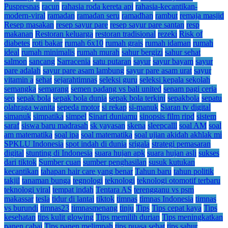
Puspresnas
racun
rahasia roda kereta api
rahasia-kecantikan-
modern-viral
ramadan
ramadan seru
ramadhan
rambut
remaja masjid
Resep masakan
resep sayur pare
resep sayur pare santan
resp
makanan
Restoran keluarga
restoran tradisional
rezeki
Risk of
diabetes
roti bakar
rumah 6x10
rumah grais
rumah idaman
rumah
ideal
rumah minimalis
rumah murah
sahur bergizi
sahur sehat
salmon
sancang
Sarracenia
satu putaran
sayur
sayur bayam
sayur
pare adalah
sayur pare asam lambung
sayur pare asam urat
sayur
vitamin a
sehat
sejarahtimnas
seleksi guru
seleksi kepala sekolah
semangka
semarang
semen padang vs bali united
senam pagi ceria
seo
sepak bola
sepak bola dunia
sepak bola terkini
sepakbola
sepatu
olahraga wanita
sepeda motor
si rekap
si-manuk
Siaran tv digital
simanuk
simpatika
simpel
Sinari duniamu
sinopsis film ripd
sistem
saraf
siswa baru madrasah
sk yayasan
skena
sleepcalll
soal AM
soal
am matematika
soal ipa
soal matematika
soal ujian akidah akhlak mi
SPKLU Indonesia
spot indah di dunia
srigala
strategi pemasaran
digital
stunting di Indonesia
suara hujan apk
suara hujan asli
sukses
dari tiktok
Sumber cuan
sumber penghasilan
susuk kutukan
kecantikan
tahapan hair care yang benar
Tahun baru
tahun politik
takjil
tanaman bunga
tegnologi
teknologi
teknologi otomotif terbaru
teknologi viral
tempat indah
Tentara AS
terengganu vs psm
makassar
tesla
tidur di lantai
tiktok
timnas
timnas Indonesia
timnas
vs burundi
timnas23
timnasmenang
tinju
Tips
Tips cepat kaya
Tips
kesehatan
tips kulit glowing
Tips memilih durian
Tips meningkatkan
panen cabai
Tips panen melimpah
tips puasa sehat
tips sahur