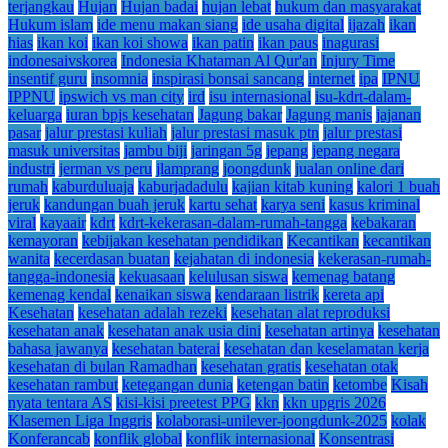
terjangkau
Hujan
Hujan badai
hujan lebat
hukum dan masyarakat
Hukum islam
ide menu makan siang
ide usaha digital
ijazah
ikan
hias
ikan koi
ikan koi showa
ikan patin
ikan paus
inagurasi
indonesaivskorea
Indonesia Khataman Al Qur'an
Injury Time
insentif guru
insomnia
inspirasi bonsai sancang
internet
ipa
IPNU
IPPNU
ipswich vs man city
ird
isu internasional
isu-kdrt-dalam-
keluarga
iuran bpjs kesehatan
Jagung bakar
Jagung manis
jajanan
pasar
jalur prestasi kuliah
jalur prestasi masuk ptn
jalur prestasi
masuk universitas
jambu biji
jaringan 5g
jepang
jepang negara
industri
jerman vs peru
jlamprang
joongdunk
jualan online dari
rumah
kaburduluaja
kaburjadadulu
kajian kitab kuning
kalori 1 buah
jeruk
kandungan buah jeruk
kartu sehat
karya seni
kasus kriminal
viral
kayaair
kdrt
kdrt-kekerasan-dalam-rumah-tangga
kebakaran
kemayoran
kebijakan kesehatan pendidikan
Kecantikan
kecantikan
wanita
kecerdasan buatan
kejahatan di indonesia
kekerasan-rumah-
tangga-indonesia
kekuasaan
kelulusan siswa
kemenag batang
kemenag kendal
kenaikan siswa
kendaraan listrik
kereta api
Kesehatan
kesehatan adalah rezeki
kesehatan alat reproduksi
kesehatan anak
kesehatan anak usia dini
kesehatan artinya
kesehatan
bahasa jawanya
kesehatan baterai
kesehatan dan keselamatan kerja
kesehatan di bulan Ramadhan
kesehatan gratis
kesehatan otak
kesehatan rambut
ketegangan dunia
ketengan batin
ketombe
Kisah
nyata tentara AS
kisi-kisi preetest PPG
kkn
kkn upgris 2026
Klasemen Liga Inggris
kolaborasi-unilever-joongdunk-2025
kolak
Konferancab
konflik global
konflik internasional
Konsentrasi