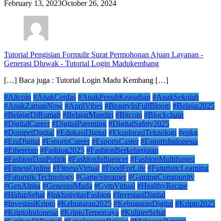
February 13, 2023
October 26, 2024
Tutorial Pengisian Formulir Surat Permohonan Ajuan Layanan -
Generasi Dluwak
-
Tutorial Login Madukembang
[…] Baca juga : Tutorial Login Madu Kembang […]
#Altcoin
#AnakCerdas
#AnakPenuhKeajaiban
#AnakSekolah
#AnakZamanNow
#AprilVibes
#BeautyInFullBloom
#Belajar2025
#BelajarDiRumah
#BelajarMandiri
#Bitcoin
#Blockchain
#DigitalCareer
#DigitalParenting
#DigitalSafety2025
#DompetDigital
#EdukasiDigital
#EksplorasiTeknologi
#epkg
#EraDigital
#EsportsCareer
#EsportsCaster
#EsportsIndonesia
#Ethereum
#Fashion2025
#FashionBerkelanjutan
#FashionDanPolitik
#FashionInfluencer
#FashionMultifungsi
#FitnessOnline
#FitnessVirtual
#FoodForLife
#FuturisticLearning
#FuturisticTechnology
#GameStreamer
#GamingCommunity
#GenAlpha
#GenerasiMuda
#GymVirtual
#HealthyRecipe
#HidupSehat
#InklusivitasFashion
#InvestasiDigital
#InvestasiKripto
#Kebugaran2025
#KebugaranDigital
#Kripto2025
#KriptoIndonesia
#KriptoTerpercaya
#KulinerSehat