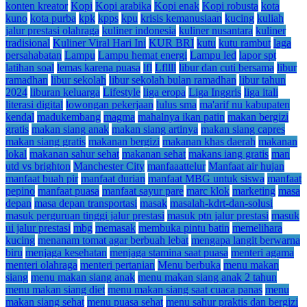
konten kreator
Kopi
Kopi arabika
Kopi enak
Kopi robusta
kota
kuno
kota purba
kpk
kpps
kpu
krisis kemanusiaan
kucing
kuliah
jalur prestasi olahraga
kuliner indonesia
kuliner nusantara
kuliner
tradisional
Kuliner Viral Hari Ini
KUR BRI
kutu
kutu rambut
laga
persahabatan
Lampu
Lampu hemat energi
Lampu led
lapor spt
latihan soal
lemas karena puasa
lfl
Lfllll
libur dan cuti bersama
libur
ramadhan
libur sekolah
libur sekolah bulan ramadhan
libur tahun
2024
liburan keluarga
Lifestyle
liga eropa
Liga Inggris
liga itali
literasi digital
lowongan pekerjaan
lulus sma
ma'arif nu kabupaten
kendal
madukembang
magma
mahalnya ikan patin
makan bergizi
gratis
makan siang anak
makan siang artinya
makan siang capres
makan siang gratis
makanan bergizi
makanan khas daerah
makanan
lokal
makanan sahur sehat
makanan sehat
makans iang gratis
man
utd vs brighton
Manchester City
manfaaattelur
Manfaat air hujan
manfaat buah pir
manfaat durian
manfaat MBG untuk siswa
manfaat
pepino
manfaat puasa
manfaat sayur pare
marc klok
marketing
masa
depan
masa depan transportasi
masak
masalah-kdrt-dan-solusi
masuk perguruan tinggi jalur prestasi
masuk ptn jalur prestasi
masuk
ui jalur prestasi
mbg
memasak
membuka pintu batin
memelihara
kucing
menanam tomat agar berbuah lebat
mengapa langit berwarna
biru
menjaga kesehatan
menjaga stamina saat puasa
menteri agama
menteri olahraga
menteri pertanian
Menu berbuka
menu makan
siang
menu makan siang anak
menu makan siang anak 2 tahun
menu makan siang diet
menu makan siang saat cuaca panas
menu
makan siang sehat
menu puasa sehat
menu sahur praktis dan bergizi