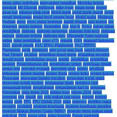
menu sahur sederhana
menyambut ramadhan
Merdeka belajar
merokok
MI Dluwak
midluwak
mike tyson
misim hujan
misteri
dasar laut
mkanan tidak enak
Mobil listrik
mobil listrik murah
mobil
ramah lingkungan
modal kecil untung besar
Modal usaha
Molineux
Stadium
mooc
mooc pintar kemenag
mudik lebaran
nasi goreng
nec
nijmegen
negara indrusti
Nepenthes
nior
nior fc
Npwp
nutrisi dalam
pendidikan
olahraga
olahraga bergengsi
olahraga bola kecil
olahraga
jantung
olahraga terbaru
olahraga tinju
Olimpiade Sains nasional
online
opini pendidikan
oppo a77s
organik
OSN
otomotif Indonesia
2025
pabrik plastik
PAC IPNU Plantungan
PAC IPPNU
Plantungan
pajak
panggung
pare sayur atau buah
patrick kluivert
Paul Tierney
pecahan
pelantikan donal trump
pelantikan presiden
donald trump
pembekalan aswaja
pemilu
pendidikan
pendidikan
karakter
Pengembangan diri
pengetahuan umum
penjelasan ilmiah
pentas seni
penyakit nyamuk
penyebab uban
pepino
peralihan
kekuasaan
perang dagang
perang dunia
perang kiska
perang konyol
Perawatan
perawatan burung trucukan
perawatan wajah alami
perawatan wajah modern
perdamaian dunia
peristiwa viral
pernapasan bebek
persahabatan
pertandingan hari ini
pertanian
Peternakan
piala dunia 2026
pidana hoax
pilpres 2024
pintar
kemenag
pkg
plastik
pns
pola makan saat puasa
porseni
porseni
kendal
ppdb
PPG
PPG Daljab 2024
ppkn
prabowo
prediksi cuaca
presiden
produktif
program kesehatan
program kesehatan presiden
program Makan Bergizi Gratis (MBG)
program menu makan siang
psikologi
PSSI
puasa sehat
pulua komode
Pupuk majemuk