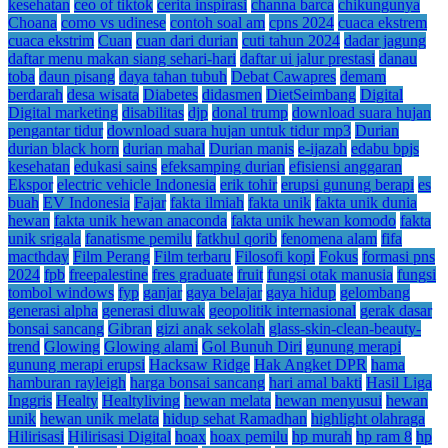
kesehatan
ceo of tiktok
cerita inspirasi
channa barca
chikungunya
Choana
como vs udinese
contoh soal am
cpns 2024
cuaca ekstrem
cuaca ekstrim
Cuan
cuan dari durian
cuti tahun 2024
dadar jagung
daftar menu makan siang sehari-hari
daftar ui jalur prestasi
danau
toba
daun pisang
daya tahan tubuh
Debat Cawapres
demam
berdarah
desa wisata
Diabetes
didasmen
DietSeimbang
Digital
Digital marketing
disabilitas
djp
donal trump
download suara hujan
pengantar tidur
download suara hujan untuk tidur mp3
Durian
durian black horn
durian mahal
Durian manis
e-ijazah
edabu bpjs
kesehatan
edukasi sains
efeksamping durian
efisiensi anggaran
Ekspor
electric vehicle Indonesia
erik tohir
erupsi gunung berapi
es
buah
EV Indonesia
Fajar
fakta ilmiah
fakta unik
fakta unik dunia
hewan
fakta unik hewan anaconda
fakta unik hewan komodo
fakta
unik srigala
fanatisme pemilu
fatkhul qorib
fenomena alam
fifa
macthday
Film Perang
Film terbaru
Filosofi kopi
Fokus
formasi pns
2024
fpb
freepalestine
fres graduate
fruit
fungsi otak manusia
fungsi
tombol windows
fyp
ganjar
gaya belajar
gaya hidup
gelombang
generasi alpha
generasi dluwak
geopolitik internasional
gerak dasar
bonsai sancang
Gibran
gizi anak sekolah
glass-skin-clean-beauty-
trend
Glowing
Glowing alami
Gol Bunuh Diri
gunung merapi
gunung merapi erupsi
Hacksaw Ridge
Hak Angket DPR
hama
hamburan rayleigh
harga bonsai sancang
hari amal bakti
Hasil Liga
Inggris
Healty
Healtyliving
hewan melata
hewan menyusui
hewan
unik
hewan unik melata
hidup sehat Ramadhan
highlight olahraga
Hilirisasi
Hilirisasi Digital
hoax
hoax pemilu
hp murah
hp ram 8
hp