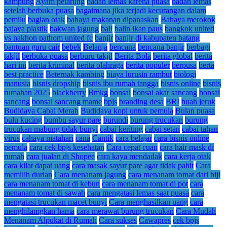
kampung
Ayam petarung
badan lemas karena puasa
badan lemas
setelah berbuka puasa
bagaimana jika terjadi kecurangan dalam
pemilu
bagian otak
bahaya makanan dipanaskan
Bahaya merokok
bajaya plastik
bakwan jagung
bali
balin ikan paus
bangkok united
vs nakhon pathom united fc
banjir
banjir di kabupaten batang
bantuan guru cair
bebek
Belanja
bencana
bencana banjir
berbagi
takjil
berbuka puasa
berburu takjil
Berita Bola
berita global
berita
hari ini
berita kriminal
berita olahraga
berita populer
berpusa
berta
best practice
Beternak kambing
biaya lurusin rambut
biologi
manusia
bisnis dropship
bisnis ibu rumah tangga
bisnis online
bisnis
rumahan 2025
blackberry
Bmkg
bonsai
bonsai akar sancang
bonsai
sancang
bonsai sancang mame
bpjs
branding desa
BRI
buah jeruk
Budidaya Cabai Merah
Budidaya kopi untuk pemula
Bulan puasa
bulu kucing
bumbu sayur pare
burundi
burung trucukan
burung
trucukan mabung tidak bunyi
cabai keriting
cabai setan
cabai tahan
virus
cahaya matahari
cana
Cantik
cara belajar
cara bisnis online
pemula
cara cek bpjs kesehatan
Cara cepat cuan
cara hair mask di
rumah
cara jualan di Shopee
cara kaya mendadak
cara kerja otak
cara kilat dapat uang
cara masak sayur pare agar tidak pahit
Cara
memilih durian
Cara menanam jagung
cara menanam tomat dari biji
cara menanam tomat di kebun
cara menanam tomat di pot
cara
menanam tomat di sawah
cara mengatasi lemas saat puasa
cara
mengatasi trucukan macet bunyi
Cara menghasilkan uang
cara
menghilamgkan hama
cara merawat burung trucukan
Cara Mudah
Menanam Alpukat di Rumah
Cara sukses
Cawapres
cek bpjs