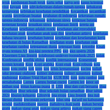
jeruk
kandungan buah jeruk
kartu sehat
karya seni
kasus kriminal
viral
kayaair
kdrt
kdrt-kekerasan-dalam-rumah-tangga
kebakaran
kemayoran
kebijakan kesehatan pendidikan
Kecantikan
kecantikan
wanita
kecerdasan buatan
kejahatan di indonesia
kekerasan-rumah-
tangga-indonesia
kekuasaan
kelulusan siswa
kemenag batang
kemenag kendal
kenaikan siswa
kendaraan listrik
kereta api
Kesehatan
kesehatan adalah rezeki
kesehatan alat reproduksi
kesehatan anak
kesehatan anak usia dini
kesehatan artinya
kesehatan
bahasa jawanya
kesehatan baterai
kesehatan dan keselamatan kerja
kesehatan di bulan Ramadhan
kesehatan gratis
kesehatan otak
kesehatan rambut
ketegangan dunia
ketengan batin
ketombe
Kisah
nyata tentara AS
kisi-kisi preetest PPG
kkn
kkn upgris 2026
Klasemen Liga Inggris
kolaborasi-unilever-joongdunk-2025
kolak
Konferancab
konflik global
konflik internasional
Konsentrasi
konten kreator
Kopi
Kopi arabika
Kopi enak
Kopi robusta
kota
kuno
kota purba
kpk
kpps
kpu
krisis kemanusiaan
kucing
kuliah
jalur prestasi olahraga
kuliner indonesia
kuliner nusantara
kuliner
tradisional
Kuliner Viral Hari Ini
KUR BRI
kutu
kutu rambut
laga
persahabatan
Lampu
Lampu hemat energi
Lampu led
lapor spt
latihan soal
lemas karena puasa
lfl
Lfllll
libur dan cuti bersama
libur
ramadhan
libur sekolah
libur sekolah bulan ramadhan
libur tahun
2024
liburan keluarga
Lifestyle
liga eropa
Liga Inggris
liga itali
literasi digital
lowongan pekerjaan
lulus sma
ma'arif nu kabupaten
kendal
madukembang
magma
mahalnya ikan patin
makan bergizi
gratis
makan siang anak
makan siang artinya
makan siang capres