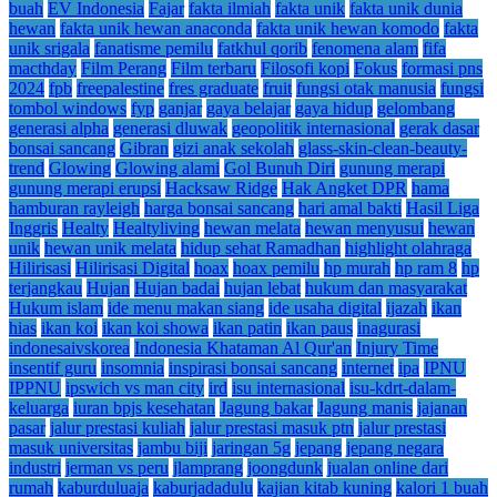
buah
EV Indonesia
Fajar
fakta ilmiah
fakta unik
fakta unik dunia
hewan
fakta unik hewan anaconda
fakta unik hewan komodo
fakta
unik srigala
fanatisme pemilu
fatkhul qorib
fenomena alam
fifa
macthday
Film Perang
Film terbaru
Filosofi kopi
Fokus
formasi pns
2024
fpb
freepalestine
fres graduate
fruit
fungsi otak manusia
fungsi
tombol windows
fyp
ganjar
gaya belajar
gaya hidup
gelombang
generasi alpha
generasi dluwak
geopolitik internasional
gerak dasar
bonsai sancang
Gibran
gizi anak sekolah
glass-skin-clean-beauty-
trend
Glowing
Glowing alami
Gol Bunuh Diri
gunung merapi
gunung merapi erupsi
Hacksaw Ridge
Hak Angket DPR
hama
hamburan rayleigh
harga bonsai sancang
hari amal bakti
Hasil Liga
Inggris
Healty
Healtyliving
hewan melata
hewan menyusui
hewan
unik
hewan unik melata
hidup sehat Ramadhan
highlight olahraga
Hilirisasi
Hilirisasi Digital
hoax
hoax pemilu
hp murah
hp ram 8
hp
terjangkau
Hujan
Hujan badai
hujan lebat
hukum dan masyarakat
Hukum islam
ide menu makan siang
ide usaha digital
ijazah
ikan
hias
ikan koi
ikan koi showa
ikan patin
ikan paus
inagurasi
indonesaivskorea
Indonesia Khataman Al Qur'an
Injury Time
insentif guru
insomnia
inspirasi bonsai sancang
internet
ipa
IPNU
IPPNU
ipswich vs man city
ird
isu internasional
isu-kdrt-dalam-
keluarga
iuran bpjs kesehatan
Jagung bakar
Jagung manis
jajanan
pasar
jalur prestasi kuliah
jalur prestasi masuk ptn
jalur prestasi
masuk universitas
jambu biji
jaringan 5g
jepang
jepang negara
industri
jerman vs peru
jlamprang
joongdunk
jualan online dari
rumah
kaburduluaja
kaburjadadulu
kajian kitab kuning
kalori 1 buah