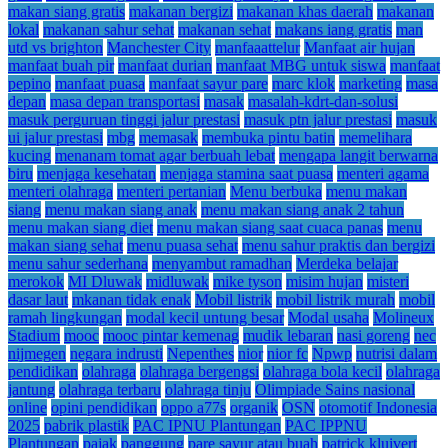
makan siang gratis
makanan bergizi
makanan khas daerah
makanan
lokal
makanan sahur sehat
makanan sehat
makans iang gratis
man
utd vs brighton
Manchester City
manfaaattelur
Manfaat air hujan
manfaat buah pir
manfaat durian
manfaat MBG untuk siswa
manfaat
pepino
manfaat puasa
manfaat sayur pare
marc klok
marketing
masa
depan
masa depan transportasi
masak
masalah-kdrt-dan-solusi
masuk perguruan tinggi jalur prestasi
masuk ptn jalur prestasi
masuk
ui jalur prestasi
mbg
memasak
membuka pintu batin
memelihara
kucing
menanam tomat agar berbuah lebat
mengapa langit berwarna
biru
menjaga kesehatan
menjaga stamina saat puasa
menteri agama
menteri olahraga
menteri pertanian
Menu berbuka
menu makan
siang
menu makan siang anak
menu makan siang anak 2 tahun
menu makan siang diet
menu makan siang saat cuaca panas
menu
makan siang sehat
menu puasa sehat
menu sahur praktis dan bergizi
menu sahur sederhana
menyambut ramadhan
Merdeka belajar
merokok
MI Dluwak
midluwak
mike tyson
misim hujan
misteri
dasar laut
mkanan tidak enak
Mobil listrik
mobil listrik murah
mobil
ramah lingkungan
modal kecil untung besar
Modal usaha
Molineux
Stadium
mooc
mooc pintar kemenag
mudik lebaran
nasi goreng
nec
nijmegen
negara indrusti
Nepenthes
nior
nior fc
Npwp
nutrisi dalam
pendidikan
olahraga
olahraga bergengsi
olahraga bola kecil
olahraga
jantung
olahraga terbaru
olahraga tinju
Olimpiade Sains nasional
online
opini pendidikan
oppo a77s
organik
OSN
otomotif Indonesia
2025
pabrik plastik
PAC IPNU Plantungan
PAC IPPNU
Plantungan
pajak
panggung
pare sayur atau buah
patrick kluivert