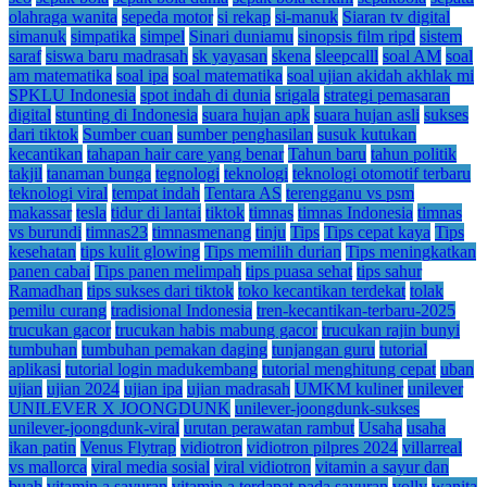
olahraga wanita
sepeda motor
si rekap
si-manuk
Siaran tv digital
simanuk
simpatika
simpel
Sinari duniamu
sinopsis film ripd
sistem
saraf
siswa baru madrasah
sk yayasan
skena
sleepcalll
soal AM
soal
am matematika
soal ipa
soal matematika
soal ujian akidah akhlak mi
SPKLU Indonesia
spot indah di dunia
srigala
strategi pemasaran
digital
stunting di Indonesia
suara hujan apk
suara hujan asli
sukses
dari tiktok
Sumber cuan
sumber penghasilan
susuk kutukan
kecantikan
tahapan hair care yang benar
Tahun baru
tahun politik
takjil
tanaman bunga
tegnologi
teknologi
teknologi otomotif terbaru
teknologi viral
tempat indah
Tentara AS
terengganu vs psm
makassar
tesla
tidur di lantai
tiktok
timnas
timnas Indonesia
timnas
vs burundi
timnas23
timnasmenang
tinju
Tips
Tips cepat kaya
Tips
kesehatan
tips kulit glowing
Tips memilih durian
Tips meningkatkan
panen cabai
Tips panen melimpah
tips puasa sehat
tips sahur
Ramadhan
tips sukses dari tiktok
toko kecantikan terdekat
tolak
pemilu curang
tradisional Indonesia
tren-kecantikan-terbaru-2025
trucukan gacor
trucukan habis mabung gacor
trucukan rajin bunyi
tumbuhan
tumbuhan pemakan daging
tunjangan guru
tutorial
aplikasi
tutorial login madukembang
tutorial menghitung cepat
uban
ujian
ujian 2024
ujian ipa
ujian madrasah
UMKM kuliner
unilever
UNILEVER X JOONGDUNK
unilever-joongdunk-sukses
unilever-joongdunk-viral
urutan perawatan rambut
Usaha
usaha
ikan patin
Venus Flytrap
vidiotron
vidiotron pilpres 2024
villarreal
vs mallorca
viral media sosial
viral vidiotron
vitamin a sayur dan
buah
vitamin a sayuran
vitamin a terdapat pada sayuran
volly
wanita