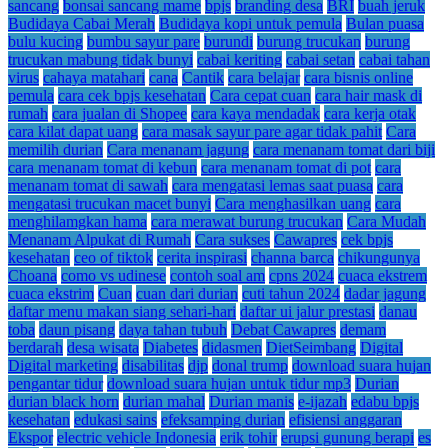
sancang
bonsai sancang mame
bpjs
branding desa
BRI
buah jeruk
Budidaya Cabai Merah
Budidaya kopi untuk pemula
Bulan puasa
bulu kucing
bumbu sayur pare
burundi
burung trucukan
burung
trucukan mabung tidak bunyi
cabai keriting
cabai setan
cabai tahan
virus
cahaya matahari
cana
Cantik
cara belajar
cara bisnis online
pemula
cara cek bpjs kesehatan
Cara cepat cuan
cara hair mask di
rumah
cara jualan di Shopee
cara kaya mendadak
cara kerja otak
cara kilat dapat uang
cara masak sayur pare agar tidak pahit
Cara
memilih durian
Cara menanam jagung
cara menanam tomat dari biji
cara menanam tomat di kebun
cara menanam tomat di pot
cara
menanam tomat di sawah
cara mengatasi lemas saat puasa
cara
mengatasi trucukan macet bunyi
Cara menghasilkan uang
cara
menghilamgkan hama
cara merawat burung trucukan
Cara Mudah
Menanam Alpukat di Rumah
Cara sukses
Cawapres
cek bpjs
kesehatan
ceo of tiktok
cerita inspirasi
channa barca
chikungunya
Choana
como vs udinese
contoh soal am
cpns 2024
cuaca ekstrem
cuaca ekstrim
Cuan
cuan dari durian
cuti tahun 2024
dadar jagung
daftar menu makan siang sehari-hari
daftar ui jalur prestasi
danau
toba
daun pisang
daya tahan tubuh
Debat Cawapres
demam
berdarah
desa wisata
Diabetes
didasmen
DietSeimbang
Digital
Digital marketing
disabilitas
djp
donal trump
download suara hujan
pengantar tidur
download suara hujan untuk tidur mp3
Durian
durian black horn
durian mahal
Durian manis
e-ijazah
edabu bpjs
kesehatan
edukasi sains
efeksamping durian
efisiensi anggaran
Ekspor
electric vehicle Indonesia
erik tohir
erupsi gunung berapi
es