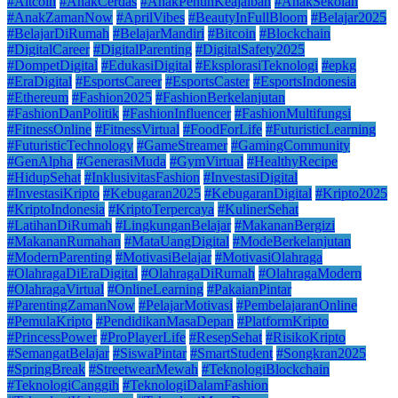
#Altcoin
#AnakCerdas
#AnakPenuhKeajaiban
#AnakSekolah
#AnakZamanNow
#AprilVibes
#BeautyInFullBloom
#Belajar2025
#BelajarDiRumah
#BelajarMandiri
#Bitcoin
#Blockchain
#DigitalCareer
#DigitalParenting
#DigitalSafety2025
#DompetDigital
#EdukasiDigital
#EksplorasiTeknologi
#epkg
#EraDigital
#EsportsCareer
#EsportsCaster
#EsportsIndonesia
#Ethereum
#Fashion2025
#FashionBerkelanjutan
#FashionDanPolitik
#FashionInfluencer
#FashionMultifungsi
#FitnessOnline
#FitnessVirtual
#FoodForLife
#FuturisticLearning
#FuturisticTechnology
#GameStreamer
#GamingCommunity
#GenAlpha
#GenerasiMuda
#GymVirtual
#HealthyRecipe
#HidupSehat
#InklusivitasFashion
#InvestasiDigital
#InvestasiKripto
#Kebugaran2025
#KebugaranDigital
#Kripto2025
#KriptoIndonesia
#KriptoTerpercaya
#KulinerSehat
#LatihanDiRumah
#LingkunganBelajar
#MakananBergizi
#MakananRumahan
#MataUangDigital
#ModeBerkelanjutan
#ModernParenting
#MotivasiBelajar
#MotivasiOlahraga
#OlahragaDiEraDigital
#OlahragaDiRumah
#OlahragaModern
#OlahragaVirtual
#OnlineLearning
#PakaianPintar
#ParentingZamanNow
#PelajarMotivasi
#PembelajaranOnline
#PemulaKripto
#PendidikanMasaDepan
#PlatformKripto
#PrincessPower
#ProPlayerLife
#ResepSehat
#RisikoKripto
#SemangatBelajar
#SiswaPintar
#SmartStudent
#Songkran2025
#SpringBreak
#StreetwearMewah
#TeknologiBlockchain
#TeknologiCanggih
#TeknologiDalamFashion