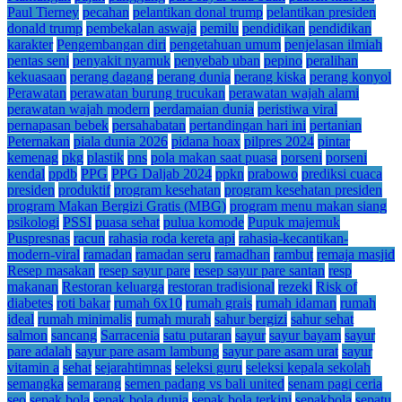
Paul Tierney
pecahan
pelantikan donal trump
pelantikan presiden
donald trump
pembekalan aswaja
pemilu
pendidikan
pendidikan
karakter
Pengembangan diri
pengetahuan umum
penjelasan ilmiah
pentas seni
penyakit nyamuk
penyebab uban
pepino
peralihan
kekuasaan
perang dagang
perang dunia
perang kiska
perang konyol
Perawatan
perawatan burung trucukan
perawatan wajah alami
perawatan wajah modern
perdamaian dunia
peristiwa viral
pernapasan bebek
persahabatan
pertandingan hari ini
pertanian
Peternakan
piala dunia 2026
pidana hoax
pilpres 2024
pintar
kemenag
pkg
plastik
pns
pola makan saat puasa
porseni
porseni
kendal
ppdb
PPG
PPG Daljab 2024
ppkn
prabowo
prediksi cuaca
presiden
produktif
program kesehatan
program kesehatan presiden
program Makan Bergizi Gratis (MBG)
program menu makan siang
psikologi
PSSI
puasa sehat
pulua komode
Pupuk majemuk
Puspresnas
racun
rahasia roda kereta api
rahasia-kecantikan-
modern-viral
ramadan
ramadan seru
ramadhan
rambut
remaja masjid
Resep masakan
resep sayur pare
resep sayur pare santan
resp
makanan
Restoran keluarga
restoran tradisional
rezeki
Risk of
diabetes
roti bakar
rumah 6x10
rumah grais
rumah idaman
rumah
ideal
rumah minimalis
rumah murah
sahur bergizi
sahur sehat
salmon
sancang
Sarracenia
satu putaran
sayur
sayur bayam
sayur
pare adalah
sayur pare asam lambung
sayur pare asam urat
sayur
vitamin a
sehat
sejarahtimnas
seleksi guru
seleksi kepala sekolah
semangka
semarang
semen padang vs bali united
senam pagi ceria
seo
sepak bola
sepak bola dunia
sepak bola terkini
sepakbola
sepatu