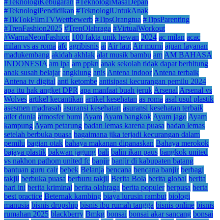
#TeknologiKebugaran
#TeknologiMasaDepan
#TeknologiPendidikan
#TeknologiUntukAnak
#TikTokFilmTVWettbewerb
#TipsOrangtua
#TipsParenting
#TrenFashion2025
#TrenOlahraga
#VirtualWorkout
#WarnaNeonFashion
100 fakta unik hewan
2024
ac milan
acac
milan vs as roma
afc
agribisnis
ai
Air laut
Air murni
ajuan layanan
madukembang
akidah akhlak
alat musik bambu
am
AM BAHASA
INDONESIA
am ipa
am ppkn
anak sekolah tidak dapat berhitung
anak susah belajar
angklung
anis
Antena indoor
Antena terbaik
Antena tv digital
anti ketombe
antisipasi kecurangan pemilu 2024
apa itu hak angket DPR
apa manfaat buah jeruk
Arsenal
Arsenal vs
Wolves
artikel kecantikan
artikel kesehatan
as roma
asal usul plastik
asesmen madrasah
asuransi kesehatan
asuransi kesehatan terbaik
atlet dunia
atmosfer bumi
Ayam
Ayam bangkok
Ayam jago
Ayam
kampung
Ayam petarung
badan lemas karena puasa
badan lemas
setelah berbuka puasa
bagaimana jika terjadi kecurangan dalam
pemilu
bagian otak
bahaya makanan dipanaskan
Bahaya merokok
bajaya plastik
bakwan jagung
bali
balin ikan paus
bangkok united
vs nakhon pathom united fc
banjir
banjir di kabupaten batang
bantuan guru cair
bebek
Belanja
bencana
bencana banjir
berbagi
takjil
berbuka puasa
berburu takjil
Berita Bola
berita global
berita
hari ini
berita kriminal
berita olahraga
berita populer
berpusa
berta
best practice
Beternak kambing
biaya lurusin rambut
biologi
manusia
bisnis dropship
bisnis ibu rumah tangga
bisnis online
bisnis
rumahan 2025
blackberry
Bmkg
bonsai
bonsai akar sancang
bonsai