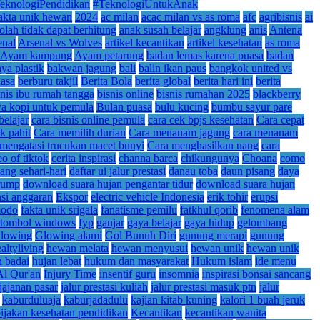
eknologiPendidikan
#TeknologiUntukAnak
akta unik hewan
2024
ac milan
acac milan vs as roma
afc
agribisnis
ai
olah tidak dapat berhitung
anak susah belajar
angklung
anis
Antena
enal
Arsenal vs Wolves
artikel kecantikan
artikel kesehatan
as roma
Ayam kampung
Ayam petarung
badan lemas karena puasa
badan
aya plastik
bakwan jagung
bali
balin ikan paus
bangkok united vs
asa
berburu takjil
Berita Bola
berita global
berita hari ini
berita
snis ibu rumah tangga
bisnis online
bisnis rumahan 2025
blackberry
a kopi untuk pemula
Bulan puasa
bulu kucing
bumbu sayur pare
belajar
cara bisnis online pemula
cara cek bpjs kesehatan
Cara cepat
k pahit
Cara memilih durian
Cara menanam jagung
cara menanam
 mengatasi trucukan macet bunyi
Cara menghasilkan uang
cara
eo of tiktok
cerita inspirasi
channa barca
chikungunya
Choana
como
ang sehari-hari
daftar ui jalur prestasi
danau toba
daun pisang
daya
trump
download suara hujan pengantar tidur
download suara hujan
nsi anggaran
Ekspor
electric vehicle Indonesia
erik tohir
erupsi
modo
fakta unik srigala
fanatisme pemilu
fatkhul qorib
fenomena alam
 tombol windows
fyp
ganjar
gaya belajar
gaya hidup
gelombang
lowing
Glowing alami
Gol Bunuh Diri
gunung merapi
gunung
altyliving
hewan melata
hewan menyusui
hewan unik
hewan unik
 badai
hujan lebat
hukum dan masyarakat
Hukum islam
ide menu
Al Qur'an
Injury Time
insentif guru
insomnia
inspirasi bonsai sancang
jajanan pasar
jalur prestasi kuliah
jalur prestasi masuk ptn
jalur
kaburduluaja
kaburjadadulu
kajian kitab kuning
kalori 1 buah jeruk
ijakan kesehatan pendidikan
Kecantikan
kecantikan wanita