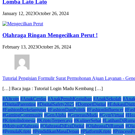
Lomba Lato Lato
January 12, 2023
October 26, 2024
Olahraga Ringan Mengecilkan Perut !
February 13, 2023
October 26, 2024
Tutorial Pengisian Formulir Surat Permohonan Ajuan Layanan - Ge
[…] Baca juga : Tutorial Login Madu Kembang […]
#Altcoin
#AnakCerdas
#AnakPenuhKeajaiban
#AnakSekolah
#Ana
#DigitalParenting
#DigitalSafety2025
#DompetDigital
#EdukasiDigit
#FashionBerkelanjutan
#FashionDanPolitik
#FashionInfluencer
#Fas
#GamingCommunity
#GenAlpha
#GenerasiMuda
#GymVirtual
#Hea
#KriptoIndonesia
#KriptoTerpercaya
#KulinerSehat
#LatihanDiRum
#MotivasiOlahraga
#OlahragaDiEraDigital
#OlahragaDiRumah
#Ola
#PemulaKripto
#PendidikanMasaDepan
#PlatformKripto
#PrincessP