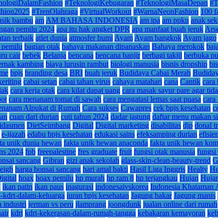
nologiDalamFashion
#TeknologiKebugaran
#TeknologiMasaDepan
#T
shion2025
#TrenOlahraga
#VirtualWorkout
#WarnaNeonFashion
100 f
usik bambu
am
AM BAHASA INDONESIA
am ipa
am ppkn
anak sek
angan pemilu 2024
apa itu hak angket DPR
apa manfaat buah jeruk
Ars
tan terbaik
atlet dunia
atmosfer bumi
Ayam
Ayam bangkok
Ayam jago
 pemilu
bagian otak
bahaya makanan dipanaskan
Bahaya merokok
baj
ru cair
bebek
Belanja
bencana
bencana banjir
berbagi takjil
berbuka pu
ernak kambing
biaya lurusin rambut
biologi manusia
bisnis dropship
bi
ame
bpjs
branding desa
BRI
buah jeruk
Budidaya Cabai Merah
Budiday
keriting
cabai setan
cabai tahan virus
cahaya matahari
cana
Cantik
cara 
dak
cara kerja otak
cara kilat dapat uang
cara masak sayur pare agar tida
pot
cara menanam tomat di sawah
cara mengatasi lemas saat puasa
cara
nanam Alpukat di Rumah
Cara sukses
Cawapres
cek bpjs kesehatan
c
an
cuan dari durian
cuti tahun 2024
dadar jagung
daftar menu makan si
idasmen
DietSeimbang
Digital
Digital marketing
disabilitas
djp
donal 
e-ijazah
edabu bpjs kesehatan
edukasi sains
efeksamping durian
efisie
ta unik dunia hewan
fakta unik hewan anaconda
fakta unik hewan ko
pns 2024
fpb
freepalestine
fres graduate
fruit
fungsi otak manusia
fungsi
onsai sancang
Gibran
gizi anak sekolah
glass-skin-clean-beauty-trend
G
eigh
harga bonsai sancang
hari amal bakti
Hasil Liga Inggris
Healty
He
igital
hoax
hoax pemilu
hp murah
hp ram 8
hp terjangkau
Hujan
Hujan
a
ikan patin
ikan paus
inagurasi
indonesaivskorea
Indonesia Khataman 
u-kdrt-dalam-keluarga
iuran bpjs kesehatan
Jagung bakar
Jagung manis
 industri
jerman vs peru
jlamprang
joongdunk
jualan online dari rumah
air
kdrt
kdrt-kekerasan-dalam-rumah-tangga
kebakaran kemayoran
keb