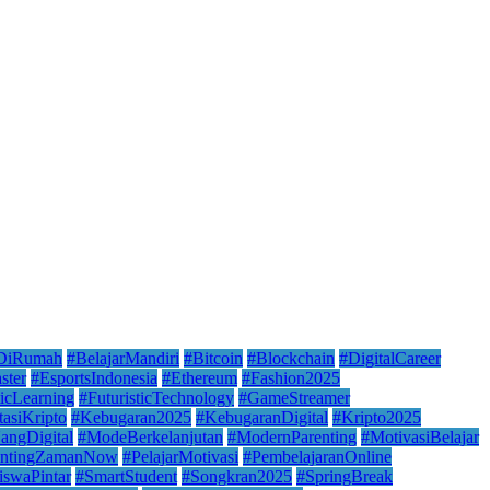
rDiRumah
#BelajarMandiri
#Bitcoin
#Blockchain
#DigitalCareer
ster
#EsportsIndonesia
#Ethereum
#Fashion2025
ticLearning
#FuturisticTechnology
#GameStreamer
tasiKripto
#Kebugaran2025
#KebugaranDigital
#Kripto2025
angDigital
#ModeBerkelanjutan
#ModernParenting
#MotivasiBelajar
entingZamanNow
#PelajarMotivasi
#PembelajaranOnline
iswaPintar
#SmartStudent
#Songkran2025
#SpringBreak