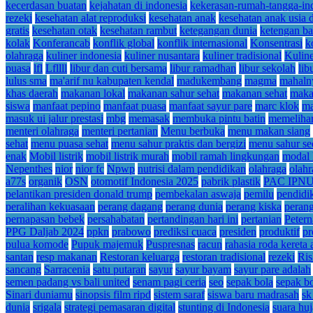
kecerdasan buatan
kejahatan di indonesia
kekerasan-rumah-tangga-in
rezeki
kesehatan alat reproduksi
kesehatan anak
kesehatan anak usia d
gratis
kesehatan otak
kesehatan rambut
ketegangan dunia
ketengan ba
kolak
Konferancab
konflik global
konflik internasional
Konsentrasi
k
olahraga
kuliner indonesia
kuliner nusantara
kuliner tradisional
Kuline
puasa
lfl
Lfllll
libur dan cuti bersama
libur ramadhan
libur sekolah
lib
lulus sma
ma'arif nu kabupaten kendal
madukembang
magma
mahalny
khas daerah
makanan lokal
makanan sahur sehat
makanan sehat
makan
siswa
manfaat pepino
manfaat puasa
manfaat sayur pare
marc klok
ma
masuk ui jalur prestasi
mbg
memasak
membuka pintu batin
memelihar
menteri olahraga
menteri pertanian
Menu berbuka
menu makan siang
sehat
menu puasa sehat
menu sahur praktis dan bergizi
menu sahur se
enak
Mobil listrik
mobil listrik murah
mobil ramah lingkungan
modal 
Nepenthes
nior
nior fc
Npwp
nutrisi dalam pendidikan
olahraga
olahr
a77s
organik
OSN
otomotif Indonesia 2025
pabrik plastik
PAC IPNU 
pelantikan presiden donald trump
pembekalan aswaja
pemilu
pendidi
peralihan kekuasaan
perang dagang
perang dunia
perang kiska
peran
pernapasan bebek
persahabatan
pertandingan hari ini
pertanian
Peter
PPG Daljab 2024
ppkn
prabowo
prediksi cuaca
presiden
produktif
pr
pulua komode
Pupuk majemuk
Puspresnas
racun
rahasia roda kereta 
santan
resp makanan
Restoran keluarga
restoran tradisional
rezeki
Ris
sancang
Sarracenia
satu putaran
sayur
sayur bayam
sayur pare adalah
semen padang vs bali united
senam pagi ceria
seo
sepak bola
sepak bo
Sinari duniamu
sinopsis film ripd
sistem saraf
siswa baru madrasah
sk
dunia
srigala
strategi pemasaran digital
stunting di Indonesia
suara hu