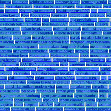
donesia
kekuasaan
kelulusan siswa
kemenag batang
kemenag kendal
k
ini
kesehatan artinya
kesehatan bahasa jawanya
kesehatan baterai
kese
tin
ketombe
Kisah nyata tentara AS
kisi-kisi preetest PPG
kkn
kkn upg
onten kreator
Kopi
Kopi arabika
Kopi enak
Kopi robusta
kota kuno
ko
r Viral Hari Ini
KUR BRI
kutu
kutu rambut
laga persahabatan
Lampu
ur sekolah bulan ramadhan
libur tahun 2024
liburan keluarga
Lifestyle
a ikan patin
makan bergizi gratis
makan siang anak
makan siang artin
s iang gratis
man utd vs brighton
Manchester City
manfaaattelur
Manfa
rketing
masa depan
masa depan transportasi
masak
masalah-kdrt-dan-s
a kucing
menanam tomat agar berbuah lebat
mengapa langit berwarna 
menu makan siang anak
menu makan siang anak 2 tahun
menu makan s
derhana
menyambut ramadhan
Merdeka belajar
merokok
MI Dluwak
m
kecil untung besar
Modal usaha
Molineux Stadium
mooc
mooc pintar
aga bergengsi
olahraga bola kecil
olahraga jantung
olahraga terbaru
ola
Plantungan
PAC IPPNU Plantungan
pajak
panggung
pare sayur atau
kan
pendidikan karakter
Pengembangan diri
pengetahuan umum
penjel
g konyol
Perawatan
perawatan burung trucukan
perawatan wajah alami
nakan
piala dunia 2026
pidana hoax
pilpres 2024
pintar kemenag
pkg
pl
ogram kesehatan
program kesehatan presiden
program Makan Bergizi 
api
rahasia-kecantikan-modern-viral
ramadan
ramadan seru
ramadhan
r
k of diabetes
roti bakar
rumah 6x10
rumah grais
rumah idaman
rumah i
sayur pare asam lambung
sayur pare asam urat
sayur vitamin a
sehat
se
la dunia
sepak bola terkini
sepakbola
sepatu olahraga wanita
sepeda m
 yayasan
skena
sleepcalll
soal AM
soal am matematika
soal ipa
soal ma
jan apk
suara hujan asli
sukses dari tiktok
Sumber cuan
sumber penghas