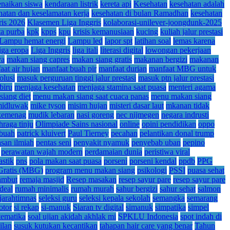
enaikan siswa
kendaraan listrik
kereta api
Kesehatan
kesehatan adalah
hatan dan keselamatan kerja
kesehatan di bulan Ramadhan
kesehatan
ris 2026
Klasemen Liga Inggris
kolaborasi-unilever-joongdunk-2025
ta purba
kpk
kpps
kpu
krisis kemanusiaan
kucing
kuliah jalur prestasi
Lampu hemat energi
Lampu led
lapor spt
latihan soal
lemas karena
liga eropa
Liga Inggris
liga itali
literasi digital
lowongan pekerjaan
ya
makan siang capres
makan siang gratis
makanan bergizi
makanan
at air hujan
manfaat buah pir
manfaat durian
manfaat MBG untuk
olusi
masuk perguruan tinggi jalur prestasi
masuk ptn jalur prestasi
biru
menjaga kesehatan
menjaga stamina saat puasa
menteri agama
iang diet
menu makan siang saat cuaca panas
menu makan siang
idluwak
mike tyson
misim hujan
misteri dasar laut
mkanan tidak
 kemenag
mudik lebaran
nasi goreng
nec nijmegen
negara indrusti
hraga tinju
Olimpiade Sains nasional
online
opini pendidikan
oppo
 buah
patrick kluivert
Paul Tierney
pecahan
pelantikan donal trump
asan ilmiah
pentas seni
penyakit nyamuk
penyebab uban
pepino
perawatan wajah modern
perdamaian dunia
peristiwa viral
astik
pns
pola makan saat puasa
porseni
porseni kendal
ppdb
PPG
Gratis (MBG)
program menu makan siang
psikologi
PSSI
puasa sehat
ambut
remaja masjid
Resep masakan
resep sayur pare
resep sayur pare
deal
rumah minimalis
rumah murah
sahur bergizi
sahur sehat
salmon
jarahtimnas
seleksi guru
seleksi kepala sekolah
semangka
semarang
otor
si rekap
si-manuk
Siaran tv digital
simanuk
simpatika
simpel
tematika
soal ujian akidah akhlak mi
SPKLU Indonesia
spot indah di
ilan
susuk kutukan kecantikan
tahapan hair care yang benar
Tahun