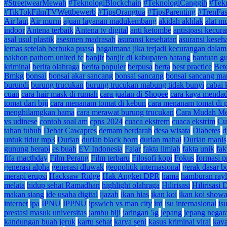
#StreetwearMewah
#TeknologiBlockchain
#TeknologiCanggih
#Tek
#TikTokFilmTVWettbewerb
#TipsOrangtua
#TipsParenting
#TrenFa
Air laut
Air murni
ajuan layanan madukembang
akidah akhlak
alat m
indoor
Antena terbaik
Antena tv digital
anti ketombe
antisipasi kecur
asal usul plastik
asesmen madrasah
asuransi kesehatan
asuransi keseha
lemas setelah berbuka puasa
bagaimana jika terjadi kecurangan dalam
nakhon pathom united fc
banjir
banjir di kabupaten batang
bantuan gu
kriminal
berita olahraga
berita populer
berpusa
berta
best practice
Bet
Bmkg
bonsai
bonsai akar sancang
bonsai sancang
bonsai sancang m
burundi
burung trucukan
burung trucukan mabung tidak bunyi
cabai 
cuan
cara hair mask di rumah
cara jualan di Shopee
cara kaya menda
tomat dari biji
cara menanam tomat di kebun
cara menanam tomat di 
menghilamgkan hama
cara merawat burung trucukan
Cara Mudah Me
vs udinese
contoh soal am
cpns 2024
cuaca ekstrem
cuaca ekstrim
Cu
tahan tubuh
Debat Cawapres
demam berdarah
desa wisata
Diabetes
d
untuk tidur mp3
Durian
durian black horn
durian mahal
Durian manis
gunung berapi
es buah
EV Indonesia
Fajar
fakta ilmiah
fakta unik
fak
fifa macthday
Film Perang
Film terbaru
Filosofi kopi
Fokus
formasi 
generasi alpha
generasi dluwak
geopolitik internasional
gerak dasar b
merapi erupsi
Hacksaw Ridge
Hak Angket DPR
hama
hamburan rayl
melata
hidup sehat Ramadhan
highlight olahraga
Hilirisasi
Hilirisasi D
makan siang
ide usaha digital
ijazah
ikan hias
ikan koi
ikan koi show
internet
ipa
IPNU
IPPNU
ipswich vs man city
ird
isu internasional
is
prestasi masuk universitas
jambu biji
jaringan 5g
jepang
jepang negara
kandungan buah jeruk
kartu sehat
karya seni
kasus kriminal viral
kaya