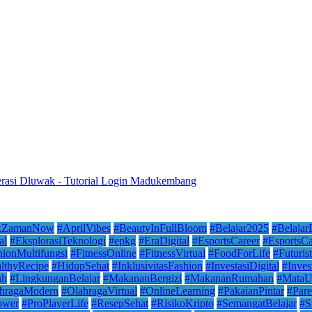
nerasi Dluwak
-
Tutorial Login Madukembang
kZamanNow
#AprilVibes
#BeautyInFullBloom
#Belajar2025
#Belaja
al
#EksplorasiTeknologi
#epkg
#EraDigital
#EsportsCareer
#EsportsCa
hionMultifungsi
#FitnessOnline
#FitnessVirtual
#FoodForLife
#Futuris
lthyRecipe
#HidupSehat
#InklusivitasFashion
#InvestasiDigital
#Inves
ah
#LingkunganBelajar
#MakananBergizi
#MakananRumahan
#MataU
hragaModern
#OlahragaVirtual
#OnlineLearning
#PakaianPintar
#Par
ower
#ProPlayerLife
#ResepSehat
#RisikoKripto
#SemangatBelajar
#S