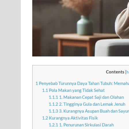
Contents
[
h
1
Penyebab Turunnya Daya Tahan Tubuh: Memaha
1.1
Pola Makan yang Tidak Sehat
1.1.1
1. Makanan Cepat Saji dan Olahan
1.1.2
2. Tingginya Gula dan Lemak Jenuh
1.1.3
3. Kurangnya Asupan Buah dan Sayur
1.2
Kurangnya Aktivitas Fisik
1.2.1
1. Penurunan Sirkulasi Darah