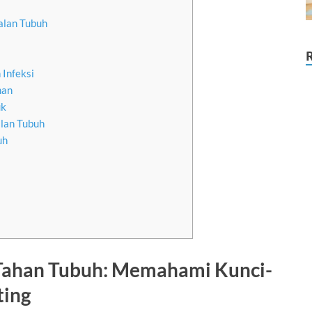
alan Tubuh
 Infeksi
han
uk
alan Tubuh
uh
Tahan Tubuh: Memahami Kunci-
ting