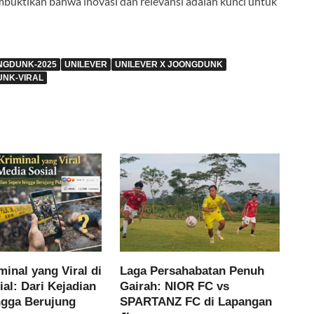
membuktikan bahwa inovasi dan relevansi adalah kunci untuk
NGDUNK-2025
UNILEVER
UNILEVER X JOONGDUNK
UNK-VIRAL
inal yang Viral di
Laga Persahabatan Penuh
al: Dari Kejadian
Gairah: NIOR FC vs
ngga Berujung
SPARTANZ FC di Lapangan