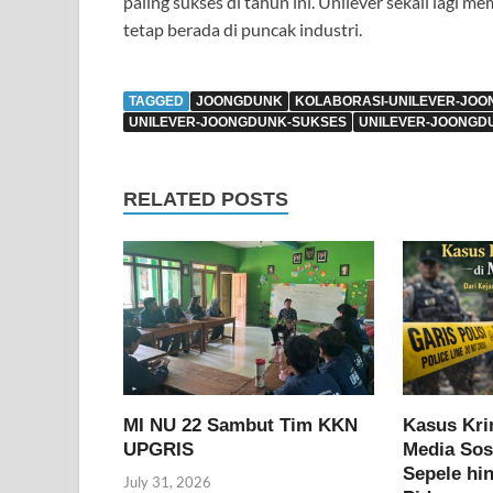
paling sukses di tahun ini. Unilever sekali lagi 
tetap berada di puncak industri.
TAGGED
JOONGDUNK
KOLABORASI-UNILEVER-JOO
UNILEVER-JOONGDUNK-SUKSES
UNILEVER-JOONGD
RELATED POSTS
MI NU 22 Sambut Tim KKN
Kasus Krim
UPGRIS
Media Sosi
Sepele hi
July 31, 2026