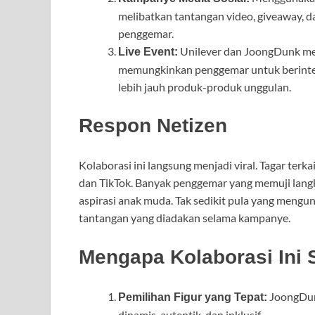
melibatkan tantangan video, giveaway, d
penggemar.
Unilever dan JoongDunk men
Live Event:
memungkinkan penggemar untuk berinter
lebih jauh produk-produk unggulan.
Respon Netizen
Kolaborasi ini langsung menjadi viral. Tagar terka
dan TikTok. Banyak penggemar yang memuji lang
aspirasi anak muda. Tak sedikit pula yang mengu
tantangan yang diadakan selama kampanye.
Mengapa Kolaborasi Ini
JoongDun
Pemilihan Figur yang Tepat:
dinamis, autentik, dan inklusif.